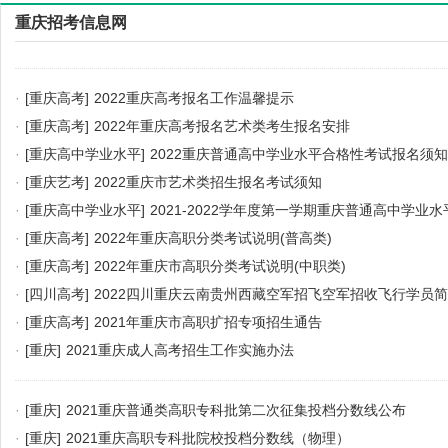
重庆招考信息网
·
[重庆高考]
2022重庆高考报名工作温馨提示
·
[重庆高考]
2022年重庆高考报名艺术类考生报名安排
·
[重庆高中学业水平]
2022重庆普通高中学业水平合格性考试报名须知
·
[重庆艺考]
2022重庆市艺术类招生报名考试须知
·
[重庆高中学业水平]
2021-2022学年度第一学期重庆普通高中学业
及科目安排
·
[重庆高考]
2022年重庆高职分类考试说明(普高类)
·
[重庆高考]
2022年重庆市高职分类考试说明(中职类)
·
[四川高考]
2022四川重庆云南贵州西藏空军招飞空军招收飞行学员
·
[重庆高考]
2021年重庆市高职扩招专项招生通告
·
[重庆]
2021重庆成人高考招生工作实施办法
·
[重庆]
2021重庆普通类高职专科批第二次征集投档分数线公布
·
[重庆]
2021重庆高职专科批院校投档分数线（物理）