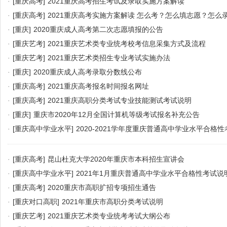
·
[重庆高考]
2021重庆高考招生考试及录取实施方案解读
·
[重庆高考]
2021重庆高考实施方案解读 怎么考？怎么填志愿？怎么
·
[重庆]
2020重庆成人高考第二次志愿填报的公告
·
[重庆艺考]
2021重庆艺术类专业统考校考信息采集方式及流程
·
[重庆艺考]
2021重庆艺术类招生专业考试实施办法
·
[重庆]
2020重庆成人高考录取分数线公布
·
[重庆高考]
2021重庆高考报名时间报名网址
·
[重庆高考]
2021重庆高职分类考试专业技能测试考试说明
·
[重庆]
重庆市2020年12月全国计算机等级考试报名补充公告
·
[重庆高中学业水平]
2020-2021学年度重庆普通高中学业水平合格
·
[重庆高考]
昆山杜克大学2020年重庆市本科招生宣讲会
·
[重庆高中学业水平]
2021年1月重庆普通高中学业水平合格性考试说
·
[重庆高考]
2020重庆市高职扩招专项招生通告
·
[重庆对口高职]
2021年重庆市高职分类考试说明
·
[重庆艺考]
2021重庆艺术类专业统考考试大纲公布