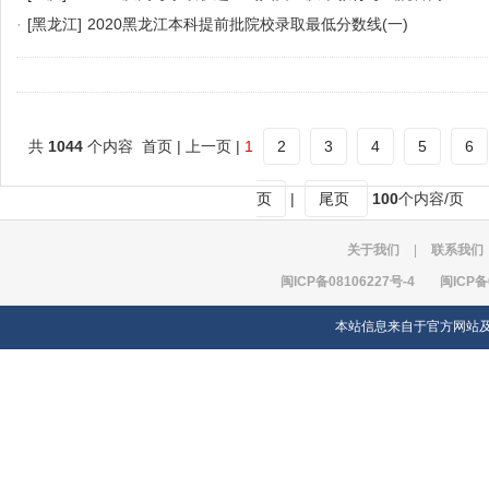
·
[黑龙江]
2020黑龙江本科提前批院校录取最低分数线(一)
共
1044
个内容 首页 | 上一页 |
1
2
3
4
5
6
页
|
尾页
100
个内容/页
关于我们
|
联系我们
闽ICP备08106227号-4
闽ICP备
本站信息来自于官方网站及