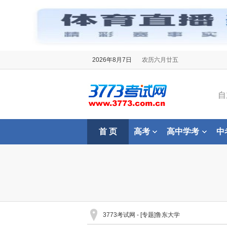
2026年8月7日
农历六月廿五
自
首 页
高考
高中学考
中
3773考试网
- [专题]鲁东大学