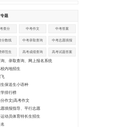
荐专题
考查分
中考作文
中考答案
考分数线
中考录取查询
中考志愿填报
费师范生
高考成绩查询
高考试题答案
查询、录取查询、网上报名系统
高校内地招生
招飞
招生保送生小语种
大学排行榜
分作文|高考作文
志愿填报指导、平行志愿
平运动员体育特长生招生
报名