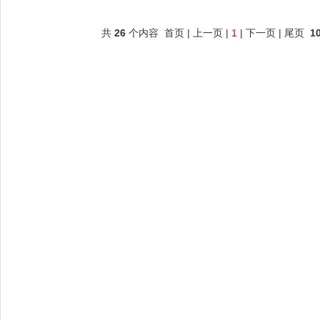
共
26
个内容 首页 | 上一页 |
1
| 下一页 | 尾页
1