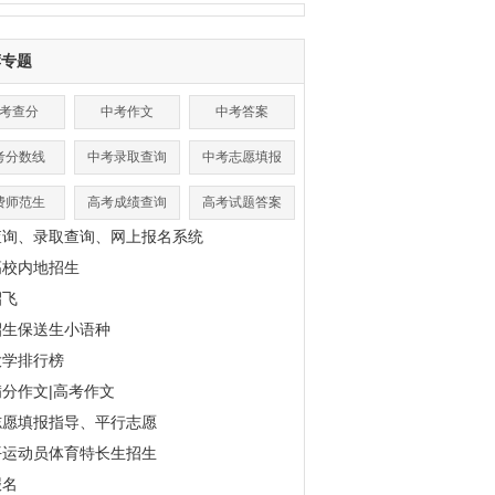
荐专题
考查分
中考作文
中考答案
考分数线
中考录取查询
中考志愿填报
费师范生
高考成绩查询
高考试题答案
查询、录取查询、网上报名系统
高校内地招生
招飞
招生保送生小语种
大学排行榜
分作文|高考作文
志愿填报指导、平行志愿
平运动员体育特长生招生
报名