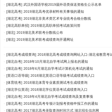
·
[湖北高考]
武汉外国语学校2019届外语类保送资格生公示名单
·
[湖北高考]
2019湖北高考优录材料有关事项的通知
·
[湖北艺考]
2019湖北非美术类艺术专业统考合格分数线
·
[湖北高职单招]
2019湖北高职单招考试政策问答
·
[湖北]
2019湖北美术联考分数线公布
·
[湖北]
2019湖北美术联考成绩查询开通网址
·
[湖北高考成绩查询]
2018湖北高考成绩查询网站入口-湖北省教育考
·
[湖北自考]
2018年10月湖北自学考试网上报名的通知
·
[湖北自考]
2018年6月湖北自学考试计算机化考试的通知
·
[英语口语等级]
2018湖北英语口语等级考试成绩查询入口
·
[体育统考]
2018湖北体育专业素质测试考生成绩查询
·
[湖北学位英语]
2018湖北学位英语考试成绩查询入口
·
[湖北自考]
2018年4月湖北自学考试成绩查询及复查事项
·
[湖北高考]
2018湖北高考专项计划报考资格申报工作的通知
·
[湖北高考]
2017湖北高考录取查询时间方式 湖北招生信息网