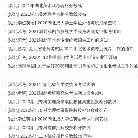
·
[湖北]
2021年湖北美术联考合格分数线
·
[湖北]
2021湖北美术联考合格分数线公布
·
[湖北学位英语]
2020湖北成人学士学位外语考试成绩查询
·
[湖北艺考]
2021湖北戏剧与影视学类统考表演专业报考须知
·
[湖北艺考]
2021湖北艺术类专业统考招生工作的通知
·
[湖北艺考]
湖北省教育考试院2021湖北艺术类专业统考工作的通知
·
[湖北自考]
2020年12月湖北自学考试网上申请毕业证须知
·
[湖北高职单招]
关于做好2020湖北高职单招和扩招报名考试工作的
·
[湖北艺考]
2021年湖北省艺术类统考考试大纲
·
[湖北考研]
2021湖北考研研究生考试网上报名须知
·
[湖北]
2020湖北专科文理类录取院校征集志愿投档分数线
·
[湖北]
2020湖北专科文理类录取院校投档分数线公布
·
[湖北学位英语]
2020湖北成人学位英语考试时间安排
·
[湖北]
2020湖北专科提前批院校投档分数线
·
[湖北]
2020湖北二本院校投档分数线(文理科)