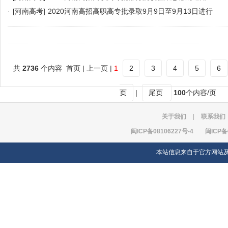
·
[河南高考]
2020河南高招高职高专批录取9月9日至9月13日进行
共
2736
个内容 首页 | 上一页 |
1
2
3
4
5
6
页
|
尾页
100
个内容/页
关于我们
|
联系我们
闽ICP备08106227号-4
闽ICP备
本站信息来自于官方网站及