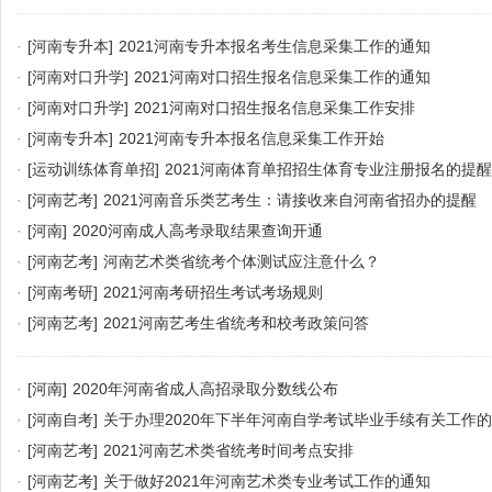
·
[河南专升本]
2021河南专升本报名考生信息采集工作的通知
·
[河南对口升学]
2021河南对口招生报名信息采集工作的通知
·
[河南对口升学]
2021河南对口招生报名信息采集工作安排
·
[河南专升本]
2021河南专升本报名信息采集工作开始
·
[运动训练体育单招]
2021河南体育单招招生体育专业注册报名的提醒
·
[河南艺考]
2021河南音乐类艺考生：请接收来自河南省招办的提醒
·
[河南]
2020河南成人高考录取结果查询开通
·
[河南艺考]
河南艺术类省统考个体测试应注意什么？
·
[河南考研]
2021河南考研招生考试考场规则
·
[河南艺考]
2021河南艺考生省统考和校考政策问答
·
[河南]
2020年河南省成人高招录取分数线公布
·
[河南自考]
关于办理2020年下半年河南自学考试毕业手续有关工作
·
[河南艺考]
2021河南艺术类省统考时间考点安排
·
[河南艺考]
关于做好2021年河南艺术类专业考试工作的通知