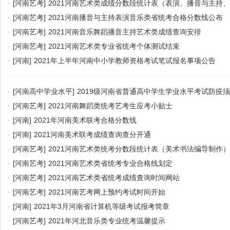
·
[河南艺考]
2021河南艺术类成绩分数段统计表（表演、播音与主持
·
[河南艺考]
2021河南播音与主持表演音乐类省统考合格分数线公布
·
[河南艺考]
2021河南音乐舞蹈播音主持艺术类成绩查询安排
·
[河南艺考]
2021河南艺术类专业省统考个体测试结束
·
[河南]
2021年上半年河南中小学教师资格考试笔试报名事项公告
·
[河南高中学业水平]
2019级河南省普通高中学生学业水平考试防疫
·
[河南艺考]
2021河南舞蹈类统考艺考生应考小贴士
·
[河南]
2021年河南美术联考合格分数线
·
[河南]
2021河南美术联考成绩查询查分开通
·
[河南艺考]
2021河南艺术类统考分数段统计表（美术书法编导制作）
·
[河南艺考]
2021河南艺术类省统考专业合格线划定
·
[河南艺考]
2021河南艺术类省统考成绩查询时间网站
·
[河南艺考]
2021河南艺考网上预约考试时间开始
·
[河南]
2021年3月河南省计算机等级考试报考简章
·
[河南艺考]
2021年河北音乐类专业统考温馨提示