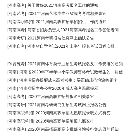
·
[河南高考]
关于做好2021河南高考报名工作的通知
·
[河南艺考]
2021年河南艺术类专业省统考考试相关事宜
·
[河南高职单招]
2021河南高职扩招单招招生工作的通知
·
[河南高考]
河南省招办负责人2021河南高考报名工作答记者问
·
[河南考研]
2021河南考研报名信息网上确认公告
·
[河南自考]
河南省自学考试2021年上半年报名考试日程安排
·
[体育统考]
2021河南体育类专业招生考试报名及工作安排的通知
·
[河南]
河南省2020年下半年中小学教师资格考试致考生的一封信
·
[河南]
河南省招办提醒成人高考考生：要正确规范填涂答题卡
·
[河南]
河南省招生办公室2020年成人高考温馨提示
·
[河南高考]
2020年河南高职扩招补报名相关事宜
·
[河南考研]
2021河南考研研究生招生考试网上报名公告
·
[河南高职单招]
2020河南高职单招志愿填报录取方式有变
·
[河南高职单招]
2020河南高职单招填报志愿安排
·
[河南高考]
2020河南高招高职高专批部分院校征集志愿的通知