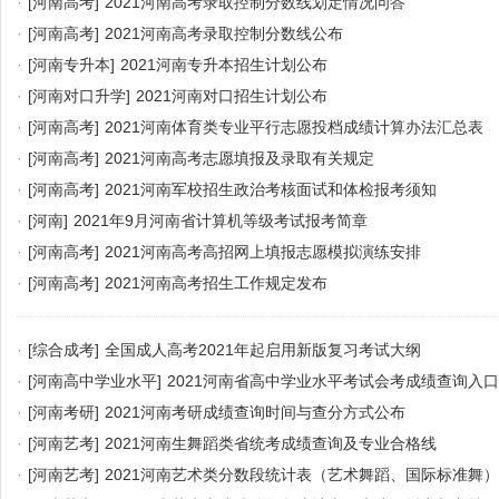
·
[河南高考]
2021河南高考录取控制分数线划定情况问答
·
[河南高考]
2021河南高考录取控制分数线公布
·
[河南专升本]
2021河南专升本招生计划公布
·
[河南对口升学]
2021河南对口招生计划公布
·
[河南高考]
2021河南体育类专业平行志愿投档成绩计算办法汇总表
·
[河南高考]
2021河南高考志愿填报及录取有关规定
·
[河南高考]
2021河南军校招生政治考核面试和体检报考须知
·
[河南]
2021年9月河南省计算机等级考试报考简章
·
[河南高考]
2021河南高考高招网上填报志愿模拟演练安排
·
[河南高考]
2021河南高考招生工作规定发布
·
[综合成考]
全国成人高考2021年起启用新版复习考试大纲
·
[河南高中学业水平]
2021河南省高中学业水平考试会考成绩查询入口
·
[河南考研]
2021河南考研成绩查询时间与查分方式公布
·
[河南艺考]
2021河南生舞蹈类省统考成绩查询及专业合格线
·
[河南艺考]
2021河南艺术类分数段统计表（艺术舞蹈、国际标准舞）