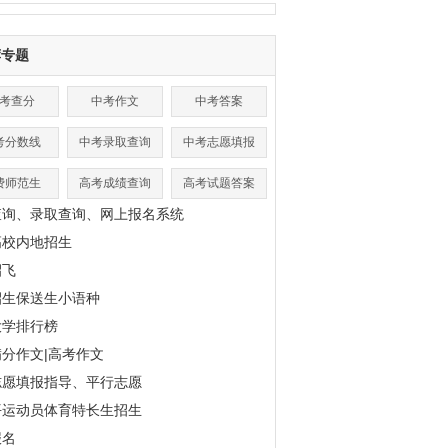
荐专题
考查分
中考作文
中考答案
考分数线
中考录取查询
中考志愿填报
费师范生
高考成绩查询
高考试题答案
查询、录取查询、网上报名系统
高校内地招生
招飞
招生保送生小语种
大学排行榜
分作文|高考作文
志愿填报指导、平行志愿
平运动员体育特长生招生
报名