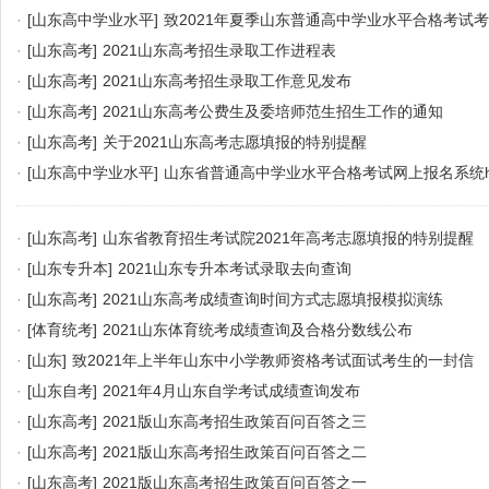
·
[山东高中学业水平]
致2021年夏季山东普通高中学业水平合格考试
·
[山东高考]
2021山东高考招生录取工作进程表
·
[山东高考]
2021山东高考招生录取工作意见发布
·
[山东高考]
2021山东高考公费生及委培师范生招生工作的通知
·
[山东高考]
关于2021山东高考志愿填报的特别提醒
·
[山东高中学业水平]
山东省普通高中学业水平合格考试网上报名系统https://
·
[山东高考]
山东省教育招生考试院2021年高考志愿填报的特别提醒
·
[山东专升本]
2021山东专升本考试录取去向查询
·
[山东高考]
2021山东高考成绩查询时间方式志愿填报模拟演练
·
[体育统考]
2021山东体育统考成绩查询及合格分数线公布
·
[山东]
致2021年上半年山东中小学教师资格考试面试考生的一封信
·
[山东自考]
2021年4月山东自学考试成绩查询发布
·
[山东高考]
2021版山东高考招生政策百问百答之三
·
[山东高考]
2021版山东高考招生政策百问百答之二
·
[山东高考]
2021版山东高考招生政策百问百答之一