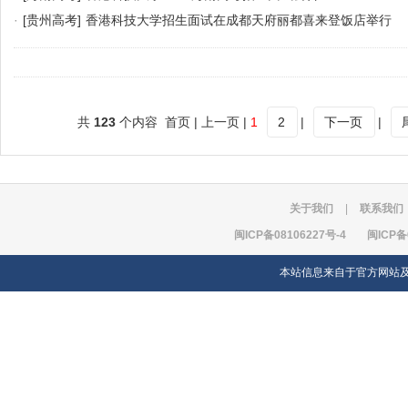
·
[贵州高考]
香港科技大学招生面试在成都天府丽都喜来登饭店举行
共
123
个内容 首页 | 上一页 |
1
2
|
下一页
|
关于我们
|
联系我们
闽ICP备08106227号-4
闽ICP备
本站信息来自于官方网站及