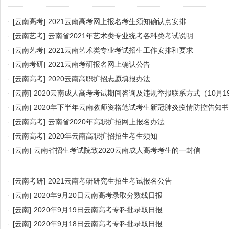
·
[云南高考]
2021云南高考网上报名考生须知确认点安排
·
[云南艺考]
云南省2021年艺术类专业统考各科类考试说明
·
[云南艺考]
2021云南艺术类专业考试招生工作安排和要求
·
[云南考研]
2021云南考研报名网上确认公告
·
[云南高考]
2020云南高职扩招志愿填报办法
·
[云南]
2020云南成人高考考试期间咨询及违规举报联系方式（10月19
·
[云南]
2020年下半年云南教师资格笔试考生新冠肺炎疫情防控告知书
·
[云南高考]
云南省2020年高职扩招网上报名办法
·
[云南高考]
2020年云南高职扩招招生考生须知
·
[云南]
云南省招生考试院致2020云南成人高考考生的一封信
·
[云南考研]
2021云南考研研究生招生考试报名公告
·
[云南]
2020年9月20日云南高考录取分数线日报
·
[云南]
2020年9月19日云南高考专科批录取日报
·
[云南]
2020年9月18日云南高考专科批录取日报