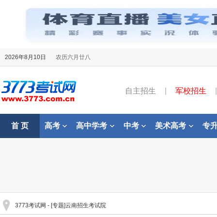
2026年8月10日
农历六月廿八
自主招生
|
军校招生
|
首 页
高考
高中学考
中考
美术高考
专
3773考试网
- [专题]云南招生考试院