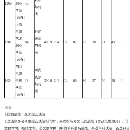
表演
1360
职业
40
与传
学院
播
[民办]
上海
电影
时尚
艺术
表演
1502
04
498.9
284
95
82
23
50
71
45
1
职业
与传
学院
播
[民办]
四川
时尚
电影
表演
1624
电视
18
396.6
244
91
66
30
27
56
40
1
与传
学院
播
[民办]
说明：
1.投档成绩一般为综合成绩；
2.当遇到多名考生综合成绩相同时，依次按高考文化总成绩（含政策性加分）、语
文数学两门成绩之和、语文数学两门中的单科最高成绩、外语单科成绩、首选科目