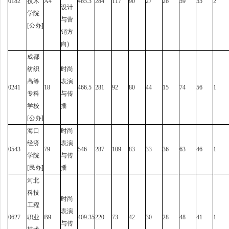
0182
技术
A4
465.3
284
117
90
27
26
59
55
2
设计
学院
与营
[公办]
销方
向)
成都
纺织
时尚
高等
表演
0241
18
466.5
281
92
80
44
15
74
56
1
专科
与传
学校
播
[公办]
海口
时尚
经济
表演
0543
79
546
287
109
83
33
36
63
46
1
学院
与传
[民办]
播
河北
科技
时尚
工程
表演
0627
职业
B9
409.35
220
73
42
30
28
48
41
1
与传