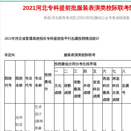
2021河北专科提前批服装表演类校际联
来源:河北教育考试院 [2021/8/3] [微信公众号查成绩搜索
2021年河北省普通高校招生专科提前批平行志愿投档情况统计
非定向
服装表演类校际联考
投档最低分同分考生排序项
一
二
三
四
五
六
七
八
投档
院校
院校
专业
专业
再选
再选
最低
语数
首选
代号
名称
代号
名称
文化
语数
外语
科目
科目
志愿
分
最高
科目
成绩
成绩
成绩
最高
次高
号
成绩
成绩
成绩
成绩
艺术
设计
沧州
(服饰
职业
形象