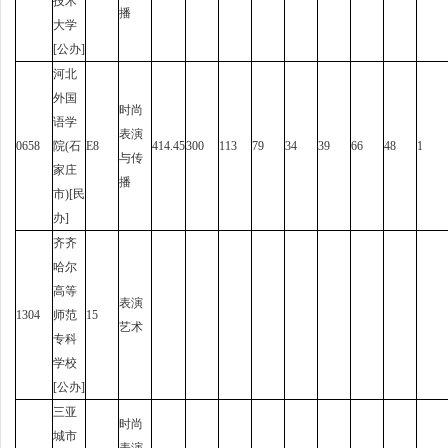
技术
播
大学
[公办]
河北
外国
时尚
语学
表演
0658
院(石
E8
414.45
300
113
79
34
39
66
48
1
与传
家庄
播
市)[民
办]
齐齐
哈尔
高等
表演
1304
师范
15
艺术
专科
学校
[公办]
三亚
时尚
城市