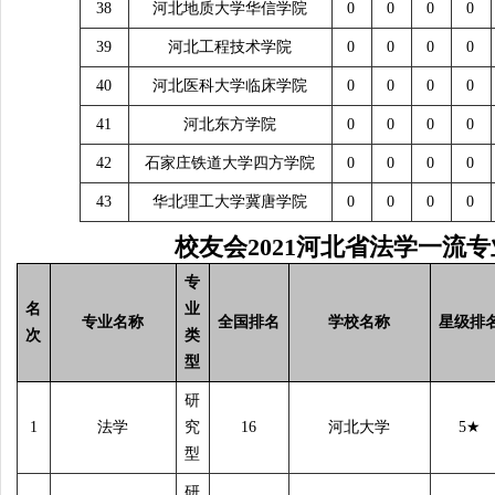
38
河北地质大学华信学院
0
0
0
0
39
河北工程技术学院
0
0
0
0
40
河北医科大学临床学院
0
0
0
0
41
河北东方学院
0
0
0
0
42
石家庄铁道大学四方学院
0
0
0
0
43
华北理工大学冀唐学院
0
0
0
0
校友会
2021
河北省法学一流专
专
名
业
专业名称
全国排名
学校名称
星级排
次
类
型
研
1
法学
究
16
河北大学
5
★
型
研