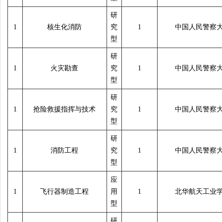
研
1
核生化消防
究
1
中国人民警察
型
研
1
火灾勘查
究
1
中国人民警察
型
研
1
抢险救援指挥与技术
究
1
中国人民警察
型
研
1
消防工程
究
1
中国人民警察
型
应
1
飞行器制造工程
用
1
北华航天工业
型
研