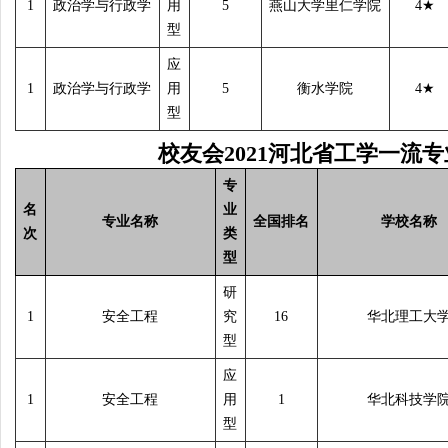
1
政治学与行政学
用
5
燕山大学里仁学院
4
★
型
应
1
政治学与行政学
用
5
衡水学院
4
★
型
校友会
2021
河北省工学一流专
专
名
业
专业名称
全国排名
学校名称
次
类
型
研
1
安全工程
究
16
华北理工大
型
应
1
安全工程
用
1
华北科技学
型