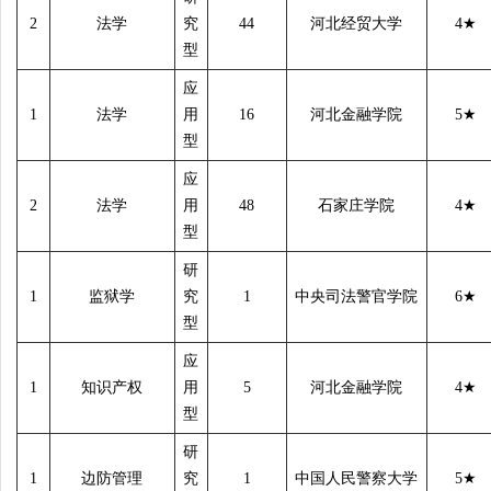
2
法学
究
44
河北经贸大学
4
★
型
应
1
法学
用
16
河北金融学院
5
★
型
应
2
法学
用
48
石家庄学院
4
★
型
研
1
监狱学
究
1
中央司法警官学院
6
★
型
应
1
知识产权
用
5
河北金融学院
4
★
型
研
1
边防管理
究
1
中国人民警察大学
5
★