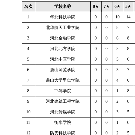
名次
学校名称
8
★
7
★
6
★
5
★
1
华北科技学院
0
0
10
14
2
北华航天工业学院
0
0
8
7
3
河北金融学院
0
0
6
8
4
河北北方学院
0
0
5
8
5
河北中医学院
0
0
5
6
6
唐山师范学院
0
0
3
7
7
燕山大学里仁学院
0
0
4
6
8
邯郸学院
0
0
1
8
9
河北建筑工程学院
0
0
2
6
10
河北传媒学院
0
0
3
5
11
衡水学院
0
0
1
6
12
防灾科技学院
0
0
2
5