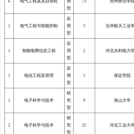
6
电气工程及其自动化
用
73
沧州师范学
型
应
1
电气工程与智能控制
用
5
北华航天工业
型
应
1
智能电网信息工程
用
2
河北水利电力
型
应
1
电信工程及管理
用
1
保定学院
型
研
1
电子科学与技术
究
9
燕山大学
型
研
2
电子科学与技术
究
25
河北工业大
型