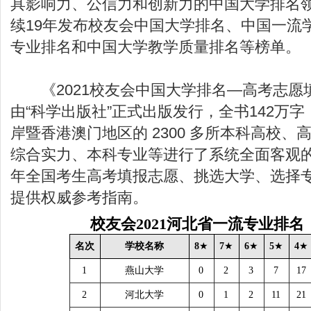
具影响力、公信力和创新力的中国大学排名
续19年发布校友会中国大学排名、中国一流
专业排名和中国大学教学质量排名等榜单。
《2021校友会中国大学排名—高考志愿
由“科学出版社”正式出版发行，全书142万
岸暨香港澳门地区的 2300 多所本科高校、
综合实力、本科专业等进行了系统全面客观的
年全国考生高考填报志愿、挑选大学、选择
提供权威参考指南。
校友会
2021
河北省一流专业排名
名次
学校名称
8
★
7
★
6
★
5
★
4
★
1
燕山大学
0
2
3
7
17
2
河北大学
0
1
2
11
21