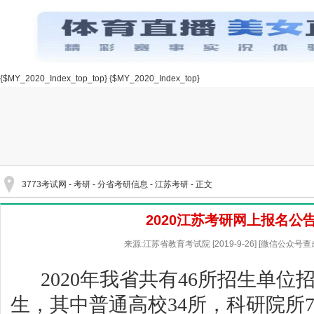
{$MY_2020_Index_top_top}
{$MY_2020_Index_top}
3773考试网
-
考研
-
分省考研信息
-
江苏考研
- 正文
2020江苏考研网上报名公
来源:江苏省教育考试院 [2019-9-26] [微信公众号
20
20
年我省共有
46
所招生单位
生，其中普通高校
3
4
所，科研院所