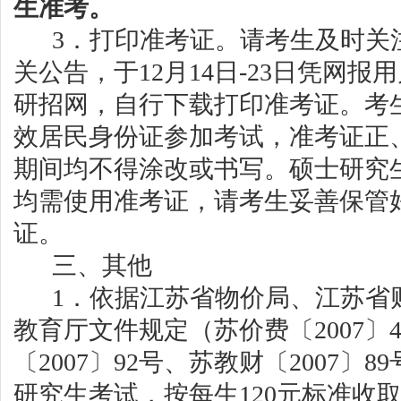
生准考。
3．
打印
准考证。请考生及时关
关公告，于
12月1
4
日
-2
3
日凭网报用
研招网
，
自行
下载打印准考证。考
效居民身份证参加考试，准考证正
期间均不得涂改或书写。硕士研究
均需使用准考证
，请考生妥善保管
证。
三
、其他
1．依据江苏省物价局、江苏省
教育厅文件规定（苏价费〔2007〕
〔2007〕92号、苏教财〔2007〕
研究生考试，按每生120元标准收