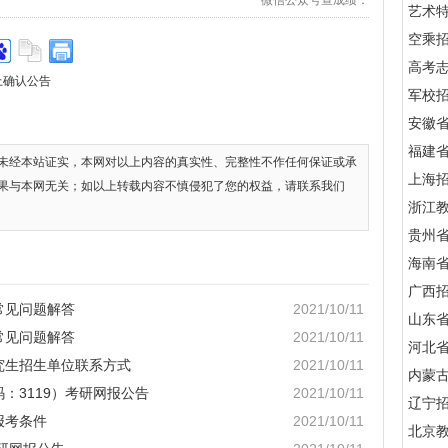
微信公众号查成绩：
艺术
空乘
高考
上确认公告
军校招
安徽
福建
未经本站证实，本网对以上内容的真实性、完整性不作任何保证或承
上海
果与本网无关；如以上转载内容不慎侵犯了您的权益，请联系我们
浙江
贵州
海南
广西
常见问题解答
2021/10/11
山东
常见问题解答
2021/10/11
河北
究生招生单位联系方式
2021/10/11
内蒙
：3119）考研网报公告
2021/10/11
辽宁
报考条件
2021/10/11
北京