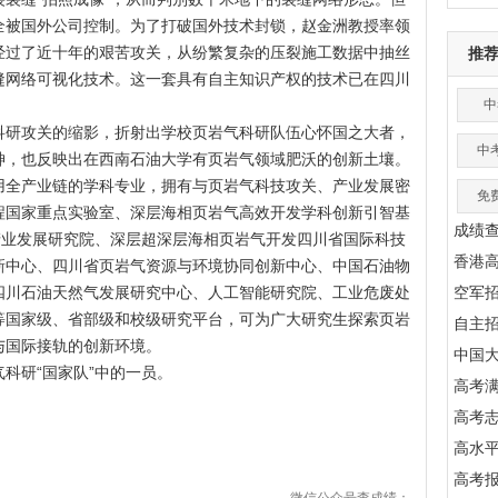
全被国外公司控制。为了打破国外技术封锁，赵金洲教授率领
经过了近十年的艰苦攻关，从纷繁复杂的压裂施工数据中抽丝
推
缝网络可视化技术。这一套具有自主知识产权的技术已在四川
中
科研攻关的缩影，折射出学校页岩气科研队伍心怀国之大者，
中
神，也反映出在西南石油大学有页岩气领域肥沃的创新土壤。
用全产业链的学科专业，拥有与页岩气科技攻关、产业发展密
免
程国家重点实验室、深层海相页岩气高效开发学科创新引智基
成绩
产业发展研究院、深层超深层海相页岩气开发四川省国际科技
香港
新中心、四川省页岩气资源与环境协同创新中心、中国石油物
四川石油天然气发展研究中心、人工智能研究院、工业危废处
空军
等国家级、省部级和校级研究平台，可为广大研究生探索页岩
自主
与国际接轨的创新环境。
中国
科研“国家队”中的一员。
高考满
高考
高水
高考