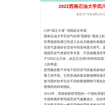
2022西南石油大学
来源:3773考试网 [20
心怀“国之大者” 强国必定有我
西南石油大学页岩气科研“国家队”请您入
世界能源发展已经进入从化石能源向新能源
页岩气是储存在页岩中的高纯度天然气，
我国页岩气资源非常丰富，可采储量居世
产100亿立方米，此后又仅用2年时间实
上的奇迹。
把埋藏在数千米地下的页岩气快速高效地
要工程手段。它所形成的复杂裂缝网络形
套与国外技术完全不同的裂缝网络可视化
授领衔的科研团队。
2012年，美国创新研究院的一个报告里
中国和俄罗斯等国页岩气储量很大，但没
页岩气压裂中一般采用微地震技术来为压裂