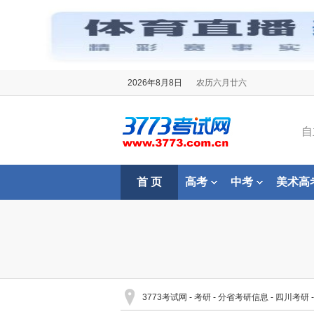
2026年8月8日
农历六月廿六
自
首 页
高考
中考
美术高
3773考试网
-
考研
-
分省考研信息
-
四川考研