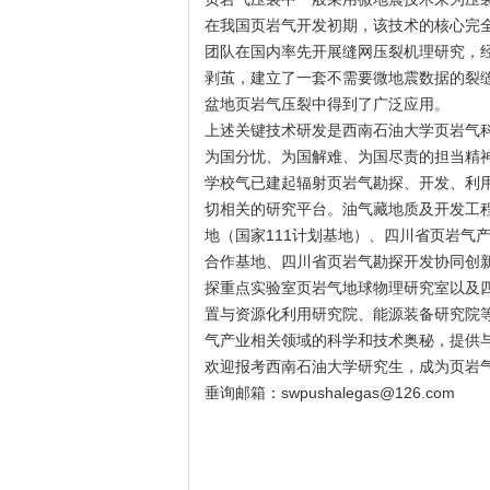
在我国页岩气开发初期，该技术的核心完
团队在国内率先开展缝网压裂机理研究，
剥茧，建立了一套不需要微地震数据的裂
盆地页岩气压裂中得到了广泛应用。
上述关键技术研发是西南石油大学页岩气
为国分忧、为国解难、为国尽责的担当精
学校气已建起辐射页岩气勘探、开发、利
切相关的研究平台。油气藏地质及开发工
地（国家111计划基地）、四川省页岩气
合作基地、四川省页岩气勘探开发协同创
探重点实验室页岩气地球物理研究室以及
置与资源化利用研究院、能源装备研究院
气产业相关领域的科学和技术奥秘，提供
欢迎报考西南石油大学研究生，成为页岩气
垂询邮箱：
swpushalegas@126.com