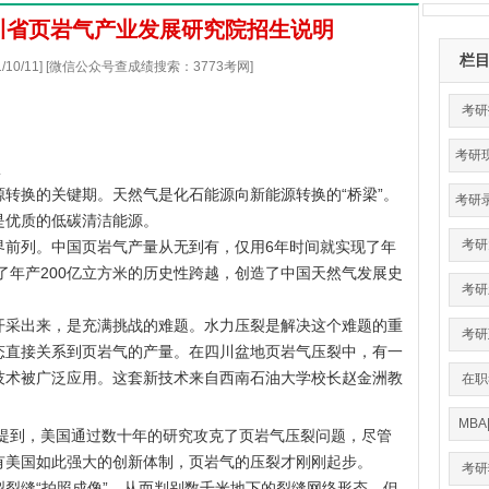
四川省页岩气产业发展研究院招生说明
栏
21/10/11] [微信公众号查成绩搜索：3773考网]
考研
考研
队
转换的关键期。天然气是化石能源向新能源转换的“桥梁”。
考研
是优质的低碳清洁能源。
考研
界前列。中国页岩气产量从无到有，仅用6年时间就实现了年
现了年产200亿立方米的历史性跨越，创造了中国天然气发展史
考研
开采出来，是充满挑战的难题。水力压裂是解决这个难题的重
考研
态直接关系到页岩气的产量。在四川盆地页岩气压裂中，有一
技术被广泛应用。这套新技术来自西南石油大学校长赵金洲教
在职
MBA
面提到，美国通过数十年的研究攻克了页岩气压裂问题，尽管
有美国如此强大的创新体制，页岩气的压裂才刚刚起步。
考研
裂缝“拍照成像”，从而判别数千米地下的裂缝网络形态。但