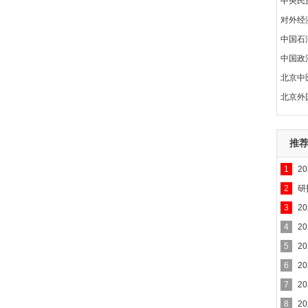
中央民
对外经
中国石
中国政
北京中
北京外
推
1
20
2
研
3
2
4
2
5
2
6
2
7
2
8
2