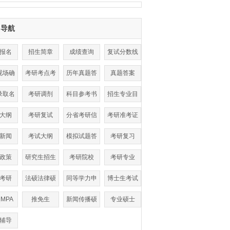
目导航
报名
招生简章
成绩查询
复试分数线
现场确
考研考点考
历年真题答
真题答案
认
场查询
案
录取名
考研调剂
科目参考书
招生专业目
单
目
录
大纲
考研复试
分省考研信
考研准考证
息
打印
新闻
考试大纲
模拟试题答
考研复习
案
政策
研究生招生
考研院校
考研专业
考研
法硕法律硕
同等学力申
博士生考试
士
硕
|MPA
推免生
新闻传播硕
专业硕士
士
辅导