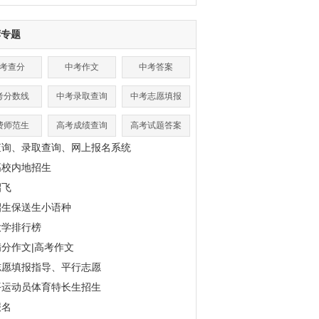
荐专题
考查分
中考作文
中考答案
考分数线
中考录取查询
中考志愿填报
费师范生
高考成绩查询
高考试题答案
查询、录取查询、网上报名系统
高校内地招生
招飞
招生保送生小语种
大学排行榜
分作文|高考作文
志愿填报指导、平行志愿
平运动员体育特长生招生
报名