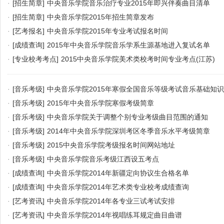
·
[招生简章]
中央音乐学院音乐治疗专业2015年即兴伴奏曲目清单
·
[招生简章]
中央音乐学院2015年招生简章发布
·
[艺考报名]
中央音乐学院2015年专业考试报名时间
·
[成绩查询]
2015年中央音乐学院音乐学系生源基地进入复试名单
·
[专业校考考点]
2015中央音乐学院美术类校考时间专业考点(江苏)
·
[音乐考级]
中央音乐学院2015年寒假全国音乐等级考试音乐基础知
·
[音乐考级]
2015年中央音乐学院寒假考级简章
·
[音乐考级]
中央音乐学院关于调整个别专业考级曲目范围的通知
·
[音乐考级]
2014年中央音乐学院深圳考区冬季音乐水平考级简章
·
[音乐考级]
2015中央音乐学院考级报名时间网站地址
·
[音乐考级]
中央音乐学院音乐考级江西设五考点
·
[成绩查询]
中央音乐学院2014年新疆定向协议生合格名单
·
[成绩查询]
中央音乐学院2014年艺术类专业校考成绩查询
·
[艺考资讯]
中央音乐学院2014年各专业三试考试安排
·
[艺考资讯]
中央音乐学院2014年视唱练耳规定曲目曲谱