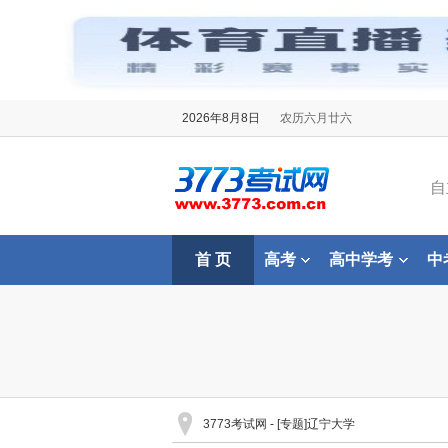
2026年8月8日
农历六月廿六
自
首 页
高考
高中学考
中
3773考试网
- [专题]辽宁大学