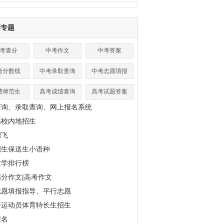
荐专题
考查分
中考作文
中考答案
考分数线
中考录取查询
中考志愿填报
费师范生
高考成绩查询
高考试题答案
查询、录取查询、网上报名系统
高校内地招生
招飞
招生保送生小语种
大学排行榜
分作文|高考作文
志愿填报指导、平行志愿
平运动员体育特长生招生
报名