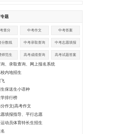
荐专题
考查分
中考作文
中考答案
考分数线
中考录取查询
中考志愿填报
费师范生
高考成绩查询
高考试题答案
查询、录取查询、网上报名系统
高校内地招生
招飞
招生保送生小语种
大学排行榜
分作文|高考作文
志愿填报指导、平行志愿
平运动员体育特长生招生
报名