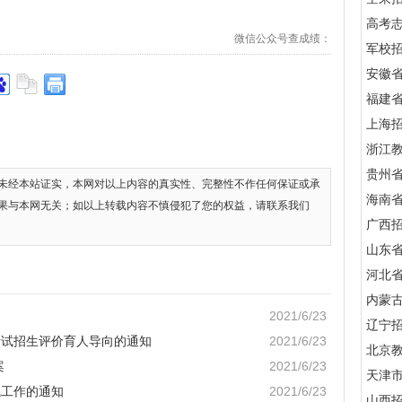
高考
微信公众号查成绩：
军校招
安徽
福建
上海
浙江
贵州
未经本站证实，本网对以上内容的真实性、完整性不作任何保证或承
海南
果与本网无关；如以上转载内容不慎侵犯了您的权益，请联系我们
广西
山东
河北
内蒙
2021/6/23
辽宁
考试招生评价育人导向的通知
2021/6/23
北京
案
2021/6/23
天津
试工作的通知
2021/6/23
山西