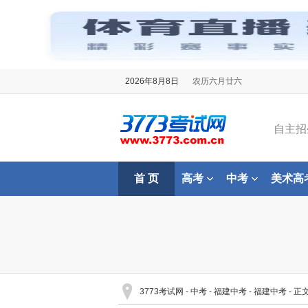
2026年8月8日
农历六月廿六
自主招
首 页
高考
中考
美术高
3773考试网
-
中考
-
福建中考
-
福建中考
- 正