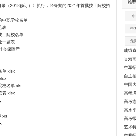
推
（2018修订）》执行，经备案的2021年首批技工院校招
中
的中职学校名单
览表
中
技工院校名单
免
业一览表
会保障厅
成绩
香港
空军
.xlsx
自主
sx
中国
校名单.xls
.xlsx
高考满
高考
x
高水
xls
高考
x
艺术
空乘