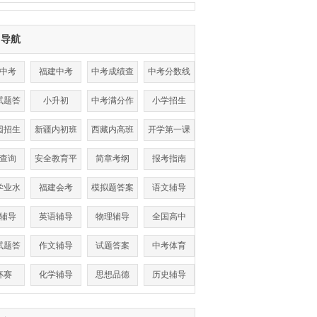
目导航
中考
福建中考
中考成绩查
中考分数线
询
试题答
小升初
中考满分作
小学招生
案
文
园招生
新疆内初班
西藏内高班
开学第一课
查询
安全教育平
简章考纲
报考指南
台
学业水
福建会考
模拟题答案
语文辅导
考试
辅导
英语辅导
物理辅导
全国高中
试题答
作文辅导
试题答案
中考体育
案
杯赛
化学辅导
思想品德
历史辅导