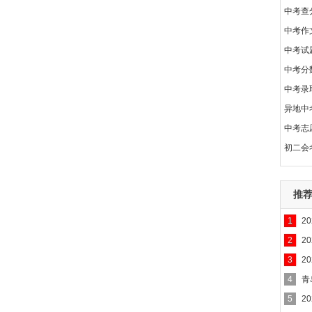
中考查
中考作
中考试
中考分
中考录
异地中
中考志
初二会
推
1
2
2
2
3
2
4
青
5
2