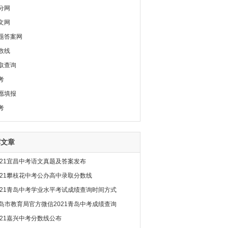
分网
文网
题答案网
数线
取查询
考
愿填报
考
荐文章
021宜昌中考语文真题及答案发布
021攀枝花中考公办高中录取分数线
021青岛中考学业水平考试成绩查询时间方式
岛市教育局官方微信2021青岛中考成绩查询
021嘉兴中考分数线公布