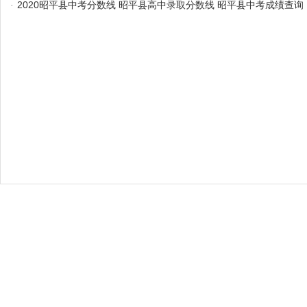
·
2020昭平县中考分数线 昭平县高中录取分数线 昭平县中考成绩查询