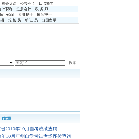
商务英语
公共英语
日语能力
会计职称
注册会计
税 务 师
执业药师
执业护士
国际护士
英语
报 检 员
单 证 员
出国留学
门文章
省2010年10月自考成绩查询
10年10月广州自学考试考场座位查询