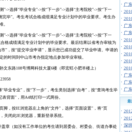
·
广东
>选择“毕业专业”->按“下一步”->选择“主考院校”->按“下一
·
20
预测完毕”。考生考试合格成绩满足专业计划中的毕业要求。考生办
·
20
准。
·
广东
·
广东
>选择“毕业专业”->按“下一步”->选择“主考院校”->按“下一
·
20
考试合格成绩满足专业计划中的毕业要求。最后结果以省考办审核为
·
20
中山市”，按“提交毕业申请”，显示您已成功提交了毕业申请。申请的
·
20
办规定的时间到中山市考办指定地点参加毕业审核。
·
20
·
20
东路108号博网科技大厦6楼（即宏旺小肥羊楼上）
·
广
3958
·
广东
·
广
“毕业专业”，按“下一步”，考生类别选择“自考”，按“查询考生毕
记表背面”，用A4纸打印一式两份。
最
，按IE浏览器左上角的“文件”，选择“页面设置”，将“页
·
20
”，关闭此IE浏览器，重新登录系统。
·
20
·
深圳
盖章（如没有工作单位的考生请到居委会、村委会、街道办事处