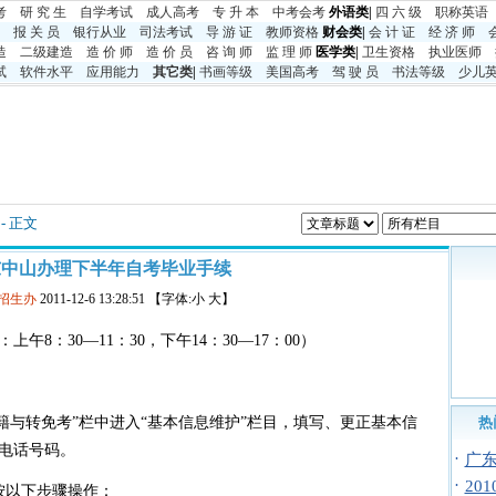
考
研 究 生
自学考试
成人高考
专 升 本
中考
会考
外语类|
四 六 级
职称英语
报 关 员
银行从业
司法考试
导 游 证
教师资格
财会类|
会 计 证
经 济 师
造
二级建造
造 价 师
造 价 员
咨 询 师
监 理 师
医学类|
卫生资格
执业医师
试
软件水平
应用能力
其它类
|
书画等级
美国高考
驾 驶 员
书法等级
少儿
- 正文
广东中山办理下半年自考毕业手续
市招生办
2011-12-6 13:28:51 【字体:小 大】
午8：30—11：30，下午14：30—17：00）
籍与转免考”栏中进入“基本信息维护”栏目，填写、更正基本信
热
电话号码。
·
广东
·
20
以下步骤操作：