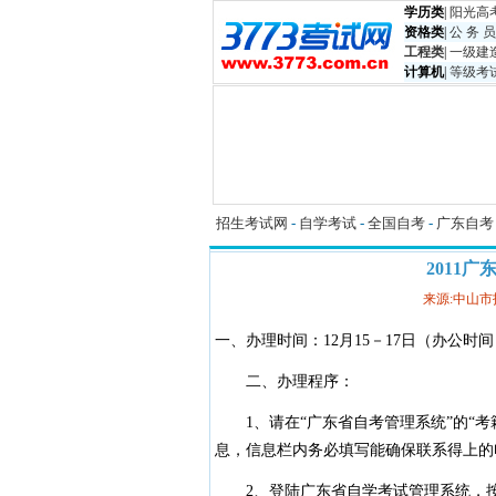
学历类
|
阳光高
资格类
|
公 务 员
工程类
|
一级建
计算机
|
等级考
招生考试网
-
自学考试
-
全国自考
-
广东自考
2011
来源:中山
一、办理时间：12月15－17日（办公时间：上
二、办理程序：
1、请在“广东省自考管理系统”的“考
息，信息栏内务必填写能确保联系得上的
2、登陆广东省自学考试管理系统，按