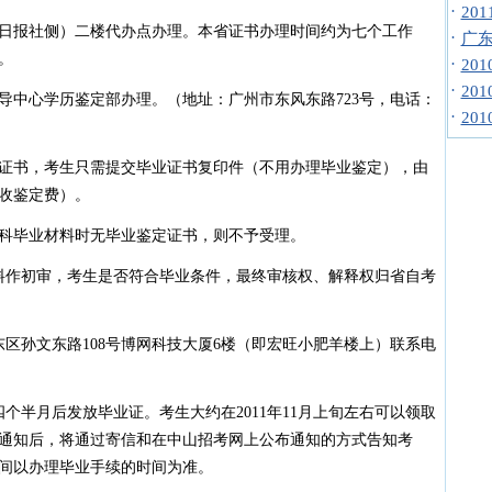
·
20
报社侧）二楼代办点办理。本省证书办理时间约为七个工作
·
广东
。
·
20
·
20
中心学历鉴定部办理。（地址：广州市东风东路723号，电话：
·
20
。
书，考生只需提交毕业证书复印件（不用办理毕业鉴定），由
收鉴定费）。
毕业材料时无毕业鉴定证书，则不予受理。
作初审，考生是否符合毕业条件，最终审核权、解释权归省自考
孙文东路108号博网科技大厦6楼（即宏旺小肥羊楼上）联系电
半月后发放毕业证。考生大约在2011年11月上旬左右可以领取
通知后，将通过寄信和在中山招考网上公布通知的方式告知考
间以办理毕业手续的时间为准。