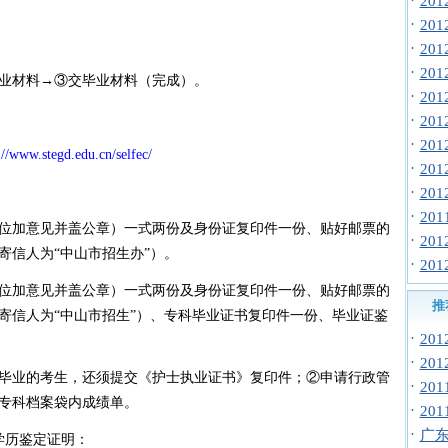
·
20
·
20
·
20
·
20
业材料→③交毕业材料（完成）。
·
20
·
20
·
20
://www.stegd.edu.cn/selfec/
·
20
·
20
·
20
加意见并盖公章）一式两份及身份证复印件一份、贴好邮票的
·
20
寄信人为“中山市招生办”）。
·
20
加意见并盖公章）一式两份及身份证复印件一份、贴好邮票的
推
寄信人为“中山市招生”）、专科毕业证书复印件一份、毕业证鉴
·
20
·
20
业的考生，还须提交《护士执业证书》复印件；②申请行政管
·
20
专科档案袋内成绩单。
·
20
·
广东
历鉴定证明：