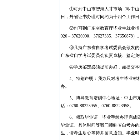
①可到中山市智海人才市场（即中山日
日，外省证书办理时间约为十四个工作日
②也可到广东省教育厅毕业生就业指导
020－37626990、37627335、37656878）
③凡持广东省自学考试委员会颁发的证
广东省自学考试委员会负责查核、鉴定免
④学历鉴定必须提前办好，如提交本科
4、特别声明：我办只对考生毕业材料
办。
5、博导教育培训中心地址：中山市东区
话：0760-88223955、0760-88223958。
6、领取毕业证：毕业手续办理完成四个
毕业证。具体时间等我们接到省自考办的
生，请考生耐心等待并留意通知。毕业时