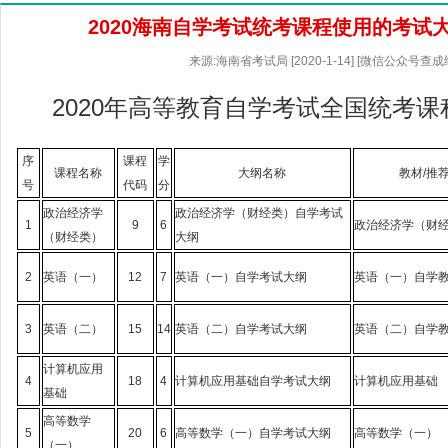
2020海南自学考试统考课程使用的考试
来源:海南省考试局 [2020-1-14] [微信公众号查成
2020年高等教育自学考试全国统考
序
课程
学
课程名称
大纲名称
教材/推
号
代码
分
政治经济学
政治经济学（财经类）自学考试
1
9
6
政治经济学（财
（财经类）
大纲
2
英语（一）
12
7
英语（一）自学考试大纲
英语（一）自学
3
英语（二）
15
14
英语（二）自学考试大纲
英语（二）自学
计算机应用
4
18
4
计算机应用基础自学考试大纲
计算机应用基础
基础
高等数学
5
20
6
高等数学（一）自学考试大纲
高等数学（一）
（一）