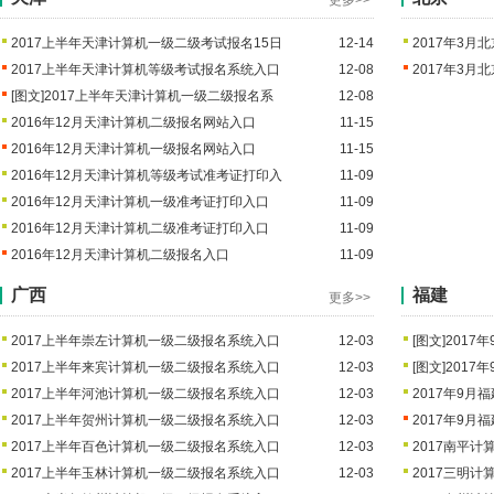
更多>>
2017上半年天津计算机一级二级考试报名15日
12-14
2017年3
2017上半年天津计算机等级考试报名系统入口
12-08
2017年3
[图文]
2017上半年天津计算机一级二级报名系
12-08
2016年12月天津计算机二级报名网站入口
11-15
2016年12月天津计算机一级报名网站入口
11-15
2016年12月天津计算机等级考试准考证打印入
11-09
2016年12月天津计算机一级准考证打印入口
11-09
2016年12月天津计算机二级准考证打印入口
11-09
2016年12月天津计算机二级报名入口
11-09
广西
福建
更多>>
2017上半年崇左计算机一级二级报名系统入口
12-03
[图文]
2017
2017上半年来宾计算机一级二级报名系统入口
12-03
[图文]
2017
2017上半年河池计算机一级二级报名系统入口
12-03
2017年9
2017上半年贺州计算机一级二级报名系统入口
12-03
2017年9
2017上半年百色计算机一级二级报名系统入口
12-03
2017南平
2017上半年玉林计算机一级二级报名系统入口
12-03
2017三明