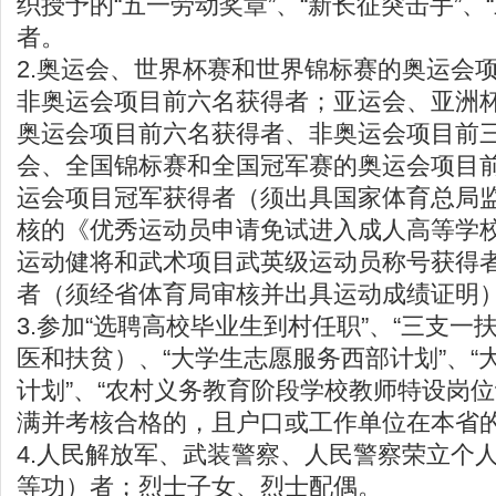
织授予的“五一劳动奖章”、“新长征突击手”、
者。
2.奥运会、世界杯赛和世界锦标赛的奥运会
非奥运会项目前六名获得者；亚运会、亚洲
奥运会项目前六名获得者、非奥运会项目前
会、全国锦标赛和全国冠军赛的奥运会项目
运会项目冠军获得者（须出具国家体育总局
核的《优秀运动员申请免试进入成人高等学
运动健将和武术项目武英级运动员称号获得
者（须经省体育局审核并出具运动成绩证明
3.参加“选聘高校毕业生到村任职”、“三支一
医和扶贫）、“大学生志愿服务西部计划”、“
计划”、“农村义务教育阶段学校教师特设岗位
满并考核合格的，且户口或工作单位在本省
4.人民解放军、武装警察、人民警察荣立个
等功）者；烈士子女、烈士配偶。