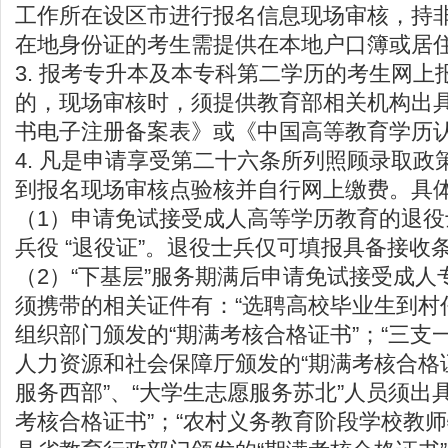
工作所在设区市进行报名信息现场审核，持
在地身份证的考生需提供在本地户口簿或居
3. 报考专升本及本专科第二学历的考生网上
的，现场审核时，须提供教育部相关机构出
书电子注册备案表》或《中国高等教育学历
4. 凡是申请享受第二十六条所列照顾录取政
到报名现场审核点验核并自行网上缴费。具
（1）申请免试接受成人高等学历教育的退
兵役 “退役证”。退役士兵仅可填报具备接收
（2）“下基层”服务期满后申请免试接受成
须携带的相关证件有：“选聘高校毕业生到村
组织部门颁发的“期满考核合格证书”；“三支
人力资源和社会保障厅颁发的“期满考核合格证
服务西部”、“大学生志愿服务苏北”人员须出
考核合格证书”；“农村义务教育阶段学校教师