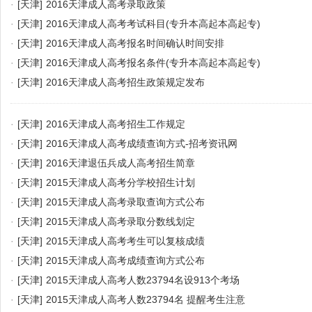
·
[天津]
2016天津成人高考录取政策
·
[天津]
2016天津成人高考考试科目(专升本高起本高起专)
·
[天津]
2016天津成人高考报名时间确认时间安排
·
[天津]
2016天津成人高考报名条件(专升本高起本高起专)
·
[天津]
2016天津成人高考招生政策规定发布
·
[天津]
2016天津成人高考招生工作规定
·
[天津]
2016天津成人高考成绩查询方式-招考资讯网
·
[天津]
2016天津退伍兵成人高考招生简章
·
[天津]
2015天津成人高考分学校招生计划
·
[天津]
2015天津成人高考录取查询方式公布
·
[天津]
2015天津成人高考录取分数线划定
·
[天津]
2015天津成人高考考生可以复核成绩
·
[天津]
2015天津成人高考成绩查询方式公布
·
[天津]
2015天津成人高考人数23794名设913个考场
·
[天津]
2015天津成人高考人数23794名 提醒考生注意