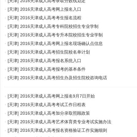
·
[天津]
2016天津成人高考录取分数线划定
·
[天津]
2016天津成人高考网上报名入口
·
[天津]
2016天津成人高考考生报名流程
·
[天津]
2016天津成人高考专科院校招生专业学制
·
[天津]
2016天津成人高考专升本院校招生专业学制
·
[天津]
2016天津成人高考网上报名现场确认点信息
·
[天津]
2016天津成人高考招生院校名单计划
·
[天津]
2016天津成人高考报名系统入口
·
[天津]
2016天津成人高考报考的基本条件
·
[天津]
2016天津成人高考招生办及招生院校咨询电话
·
[天津]
2016天津成人高考网上报名9月7日开始
·
[天津]
2016天津成人高考考试工作日程表
·
[天津]
2016天津成人高考加分录取照顾政策
·
[天津]
2016天津成人高考艺术体育类专业考试实施办法
·
[天津]
2016天津成人高考报名资格验证工作实施细则