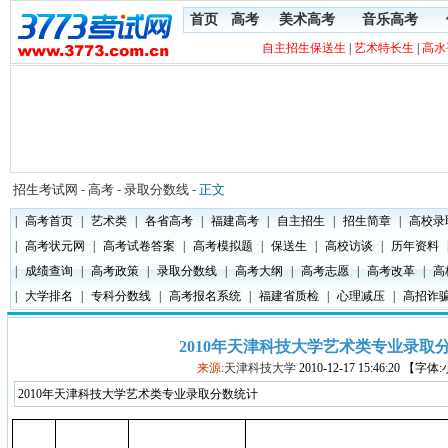
首页
高考
美术高考
音乐高考
自主招生保送生
|
艺术特长生
|
高水
招生考试网
-
高考
-
录取分数线
- 正文
|
高考首页
|
艺术类
|
各省高考
|
福建高考
|
自主招生
|
招生简章
|
高校录
|
高考状元网
|
高考试卷答案
|
高考模拟题
|
保送生
|
高校访谈
|
历年资料
|
成绩查询
|
高考政策
|
录取分数线
|
高考大纲
|
高考志愿
|
高考改革
|
高
|
大学排名
|
专科分数线
|
高考报名系统
|
福建省质检
|
心理减压
|
高招诈
2010年天津科技大学艺术类专业录取
来源:
天津科技大学
2010-12-17 15:46:20 【字
2010年天津科技大学艺术类专业录取分数统计