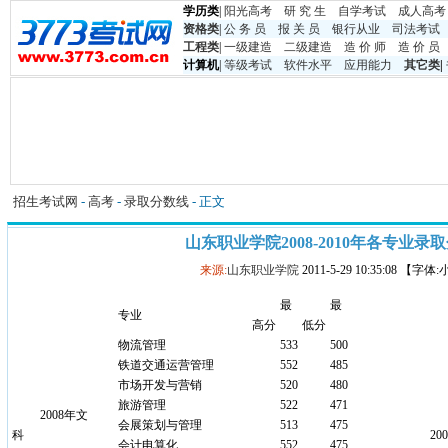
学历类
|
阳光高考
研 究 生
自学考试
成人高考
资格类
|
公 务 员
报 关 员
银行从业
司法考试
工程类
|
一级建造
二级建造
造 价 师
造 价 员
计算机
|
等级考试
软件水平
应用能力
其它类
|
招生考试网
-
高考
-
录取分数线
- 正文
山东职业学院2008-2010年各专业录
来源:
山东职业学院
2011-5-29 10:35:08 【字体
最
最
专业
高分
低分
物流管理
533
500
铁道交通运营管理
552
485
市场开发与营销
520
480
旅游管理
522
471
2008年文
会展策划与管理
513
475
科
200
会计电算化
552
475