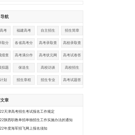
目导航
高考
福建高考
自主招生
招生简章
录取分
各省高考分
高考录取查
高校录取查
线
数线
询
询
成绩查
高考满分作
高考状元网
高考试卷答
询
文
案
模拟题
保送生
高校访谈
高校招生
计划
招生章程
招生专业
高考试题答
案
荐文章
022天津高考招生考试报名工作规定
022陕西职教单招单独招生工作实施办法的通知
022年度海军招飞网上报名须知