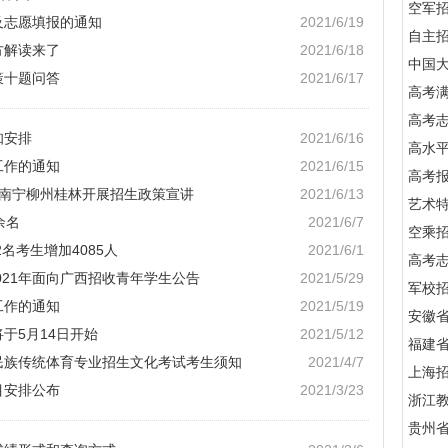
空军
及志愿填报的通知
2021/6/19
自主
方解读来了
2021/6/18
中国
策十题问答
2021/6/17
高考满
高考
知安排
2021/6/16
高水
工作的通知
2021/6/15
高考
在南宁柳州桂林开展招生政策宣讲
2021/6/13
艺术
余名
2021/6/7
空乘
2名考生增加4085人
2021/6/1
高考
021年面向广西招收青年学生公告
2021/5/29
军校招
工作的通知
2021/5/19
安徽
将于5月14日开始
2021/5/12
福建
与民族传统体育专业招生文化考试考生须知
2021/4/7
上海
目安排公布
2021/3/23
浙江
贵州