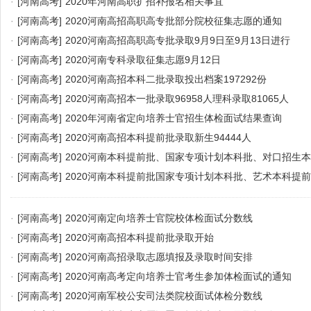
·
[河南高考]
2020年河南高职扩招补报名相关事宜
·
[河南高考]
2020河南高招高职高专批部分院校征集志愿的通知
·
[河南高考]
2020河南高招高职高专批录取9月9日至9月13日进行
·
[河南高考]
2020河南专科录取征集志愿9月12日
·
[河南高考]
2020河南高招本科二批录取投出档案197292份
·
[河南高考]
2020河南高招本一批录取96958人理科录取81065人
·
[河南高考]
2020年河南省定向培养士官招生体检面试结果查询
·
[河南高考]
2020河南高招本科提前批录取新生94444人
·
[河南高考]
2020河南本科提前批、国家专项计划本科批、对口招生
征集志愿
·
[河南高考]
2020河南本科提前批国家专项计划本科批、艺术本科提
愿
·
[河南高考]
2020河南定向培养士官院校体检面试分数线
·
[河南高考]
2020河南高招本科提前批录取开始
·
[河南高考]
2020河南高招录取志愿填报及录取时间安排
·
[河南高考]
2020河南高考定向培养士官考生参加体检面试的通知
·
[河南高考]
2020河南军校公安司法类院校面试体检分数线