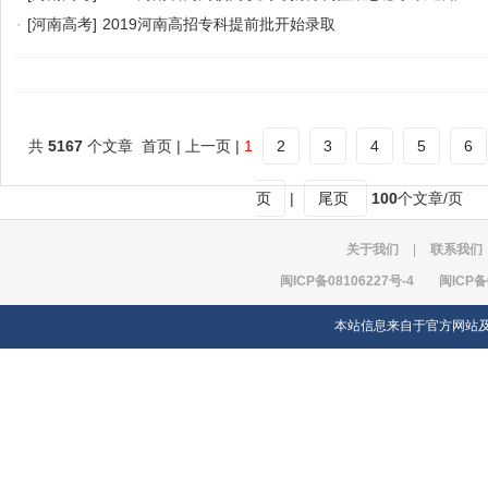
·
[河南高考]
2019河南高招专科提前批开始录取
共
5167
个文章 首页 | 上一页 |
1
2
3
4
5
6
页
|
尾页
100
个文章/页
关于我们
|
联系我们
闽ICP备08106227号-4
闽ICP备
本站信息来自于官方网站及