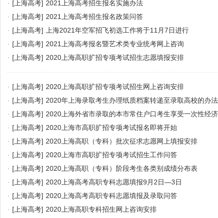
·
[上海高考]
2021上海高考招生报名实施办法
·
[上海高考]
2021上海高考招生报名政策问答
·
[上海高考]
上海2021年空军招飞初选工作将于11月7日进行
·
[上海高考]
2021上海高考报名暨艺术类专业统考网上咨询
·
[上海高考]
2020上海高职扩招专项考试招生志愿填报安排
·
[上海高考]
2020上海高职扩招专项考试招生网上咨询安排
·
[上海高考]
2020年上海录取考生办理纸质档案转递至录取高校的办法
·
[上海高考]
2020上海外省市录取的本市常住户口考生享受一次性经
·
[上海高考]
2020上海市高职扩招专项考试报名即将开始
·
[上海高考]
2020上海高职（专科）批次征求志愿网上填报安排
·
[上海高考]
2020上海市高职扩招专项考试招生工作问答
·
[上海高考]
2020上海高职（专科）阶段考生各类别成绩分布表
·
[上海高考]
2020上海高考高职专科志愿填报9月2日—3日
·
[上海高考]
2020上海高考高职专科志愿填报及录取问答
·
[上海高考]
2020上海高职专科招生网上咨询安排