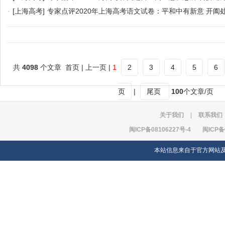
·
[上海高考]
专家点评2020年上海高考语文试卷：平和中有新意 开阖
共
4098
个文章 首页 | 上一页 |
1
2
3
4
5
6
页
|
尾页
100
个文章/页
关于我们
|
联系我们
闽ICP备08106227号-4
闽ICP备
本站信息来自于官方网站及