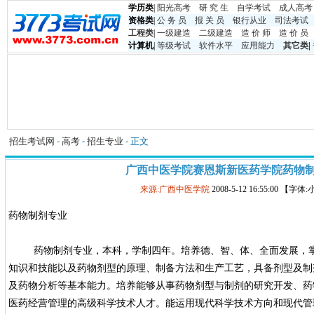
学历类
|
阳光高考
研 究 生
自学考试
成人高考
资格类
|
公 务 员
报 关 员
银行从业
司法考试
工程类
|
一级建造
二级建造
造 价 师
造 价 员
计算机
|
等级考试
软件水平
应用能力
其它类
|
招生考试网
-
高考
-
招生专业
- 正文
广西中医学院赛恩斯新医药学院药物
来源:广西中医学院
2008-5-12 16:55:00 【字体
药物制剂专业
药物制剂专业，本科，学制四年。培养德、智、体、全面发展，掌
知识和技能以及药物剂型的原理、制备方法和生产工艺，具备剂型及制
及药物分析等基本能力。培养能够从事药物剂型与制剂的研究开发、药
医药经营管理的高级科学技术人才。能运用现代科学技术方向和现代管