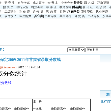
考
研 究 生
自学考试
成人高考
专 升 本
中考
会考
外语类|
四 六 级
职称英语
报 关 员
银行从业
司法考试
导 游 证
教师资格
财会类|
会 计 证
经 济 师
造
二级建造
造 价 师
造 价 员
咨 询 师
监 理 师
医学类|
卫生资格
执业医师
试
软件水平
应用能力
其它类
|
书画等级
美国高考
驾 驶 员
书法等级
少儿
 正文
定2009-2011年甘肃省录取分数线
源:2exam.com
2012-5-18 9:46:24
录取分数统计
取分数线
热
理
科
此栏目
取最高分
录取最低分
一本线
录取最高分
录取最低分