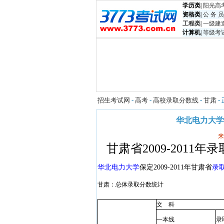
学历类
|
阳光高
资格类
|
公 务 员
工程类
|
一级建
计算机
|
等级考
招生考试网
-
高考
-
高校录取分数线
-
甘肃
-
华北电力大学保
来
甘肃省2009-2011年
华北电力大学
保定2009-2011年甘肃省
录
甘肃：总体录取分数统计
文
科
一本线
录