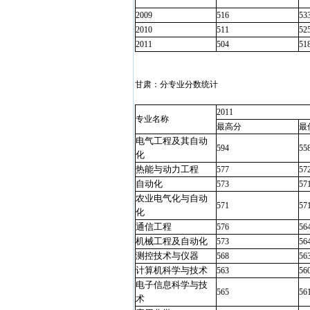
2009
516
53
2010
511
52
2011
504
51
甘肃：分专业分数统计
2011
专业名称
最高分
最
电气工程及其自动
594
55
化
热能与动力工程
577
57
自动化
573
57
农业电气化与自动
571
57
化
通信工程
576
56
机械工程及自动化
573
56
测控技术与仪器
568
56
计算机科学与技术
563
56
电子信息科学与技
565
56
术