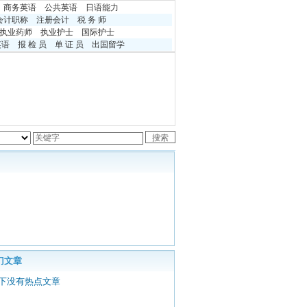
商务英语
公共英语
日语能力
会计职称
注册会计
税 务 师
执业药师
执业护士
国际护士
英语
报 检 员
单 证 员
出国留学
门文章
下没有热点文章