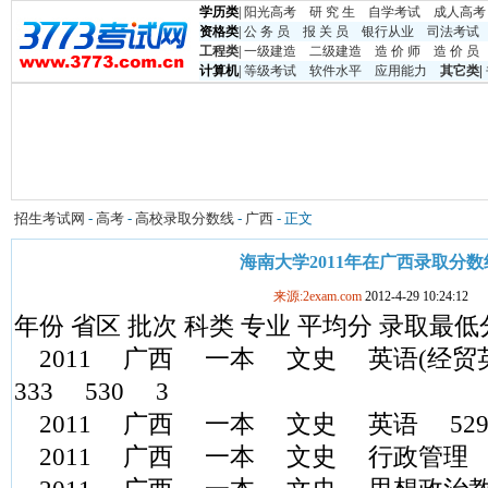
学历类
|
阳光高考
研 究 生
自学考试
成人高考
资格类
|
公 务 员
报 关 员
银行从业
司法考试
工程类
|
一级建造
二级建造
造 价 师
造 价 员
计算机
|
等级考试
软件水平
应用能力
其它类
|
招生考试网
-
高考
-
高校录取分数线
-
广西
- 正文
海南大学2011年在广西录取分数
来源:2exam.com
2012-4-29 10:24:12
年份 省区 批次 科类 专业 平均分 录取最低
2011 广西 一本 文史 英语(经贸英语方
333 530 3
2011 广西 一本 文史 英语 529
2011 广西 一本 文史 行政管理 5