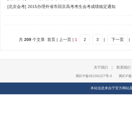
·
[北京会考]
2015办理外省市回京高考考生会考成绩核定通知
共
209
个文章 首页 | 上一页 |
1
2
3
|
下一页
|
关于我们
|
联系我们
闽ICP备08106227号-4
闽ICP备
本站信息来自于官方网站及