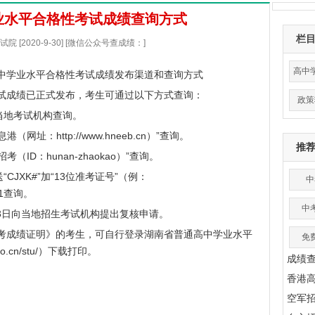
学业水平合格性考试成绩查询方式
栏
 [2020-9-30] [微信公众号查成绩：]
高中
高中学业水平合格性考试成绩发布渠道和查询方式
考试成绩已正式发布，考生可通过以下方式查询：
政策
地考试机构查询。
息港（网址：
http://www.hneeb.cn
）”查询。
推
D：hunan-zhaokao）”查询。
XK#”加“13位准考证号”（例：
中
261查询。
中
3日向当地招生考试机构提出复核申请。
学考成绩证明》的考生，可自行登录湖南省普通高中学业水平
免
o.cn/stu/
）下载打印。
成绩
香港
空军