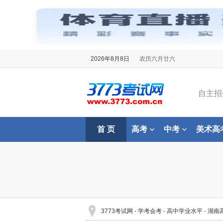
2026年8月8日
农历六月廿六
自主招
首 页
高考
中考
美术高
3773考试网
-
学考会考
-
高中学业水平
-
湖南