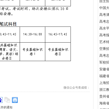
自主
中国
高考满
高考
高水
高考
艺术
空乘
高考
军校招
安徽
福建
上海
微信公众号查成绩：
浙江
贵州
海南
工作的通知