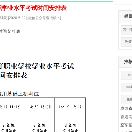
中职学业水平考试时间安排表
栏
 [2020-5-22] [微信公众号查成绩：]
高中
时间安 排表
政策
推
中
中
免
成绩
香港
空军