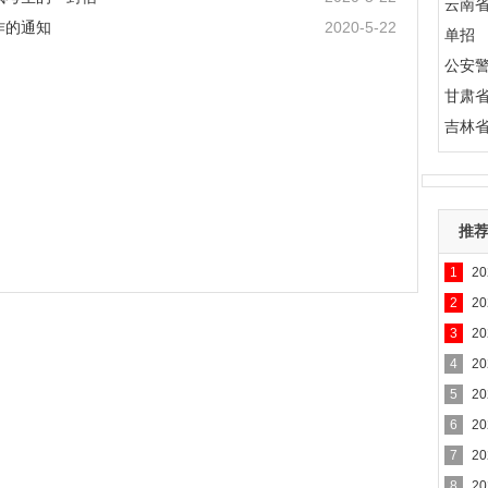
云南
作的通知
2020-5-22
单招
公安
甘肃
吉林
推
1
2
2
2
3
2
的通
4
2
疑
5
2
6
2
7
2
8
2