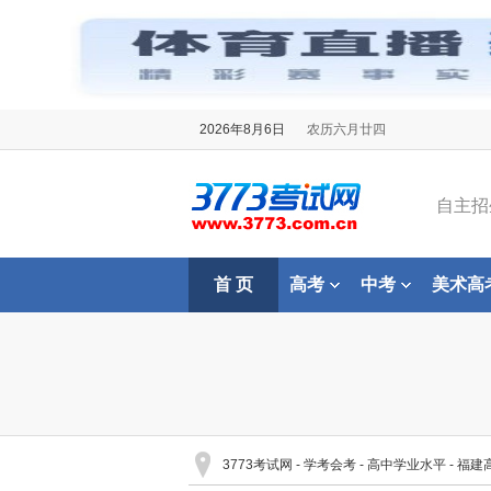
2026年8月6日
农历六月廿四
自主招
首 页
高考
中考
美术高
3773考试网
-
学考会考
-
高中学业水平
-
福建