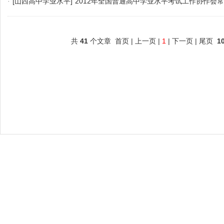
·
[山西高中学业水平]
2012年全国普通高中学业水平考试工作协作会
共
41
个文章 首页 | 上一页 |
1
| 下一页 | 尾页
1