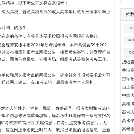
文件精神，以下考生可选择在京报考：
、成人高校、普通高校举办的成人高等学历教育应届本科毕业
推
计划）的考生;
中
地在京的条件，有关具体要求按照报考点网报公告执行。
中
统筹安排本市2021年研考报考点。本市共设置59个2021
定并公布相应的报考点网报公告，接受考生咨询，并受理符合
免
确认、图像信息采集、安排考场、组织考试等相关考务工作。
成绩
香港
生单位和所选报考点的网报公告，确定符合其报考要求后方可
空军
能通过网上确认、参加考试的，后果由考生本人承担。
自主
中国
高考满
核对本人的姓名、性别、民族、身份证号、报考类别和考试科
高考
上报名信息修改或重新填报，每名考生只能保留一条有效报名
高水
”和“考试方式”等三项关键信息，在考生提交报考信息后，无
高考
改，应在网上报名截止时间内，取消已填报的报名信息，重新