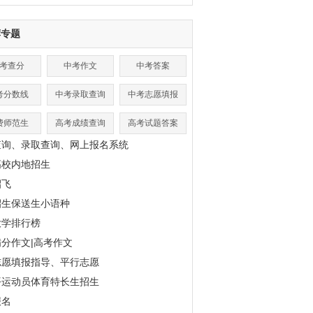
荐专题
考查分
中考作文
中考答案
考分数线
中考录取查询
中考志愿填报
费师范生
高考成绩查询
高考试题答案
查询、录取查询、网上报名系统
高校内地招生
招飞
招生保送生小语种
大学排行榜
分作文|高考作文
志愿填报指导、平行志愿
平运动员体育特长生招生
报名