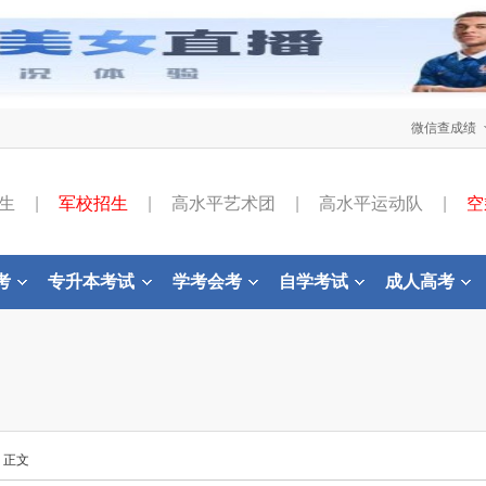
微信查成绩
生
|
军校招生
|
高水平艺术团
|
高水平运动队
|
空
考
专升本考试
学考会考
自学考试
成人高考
- 正文