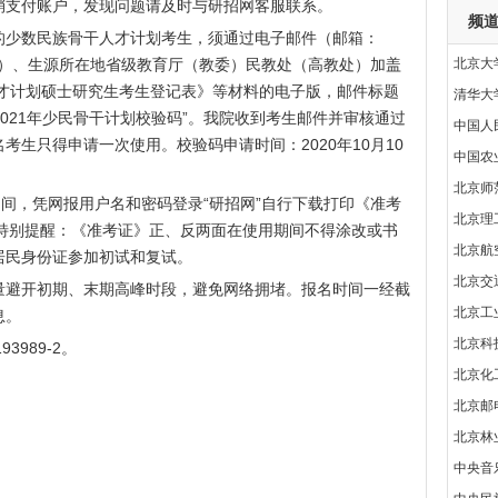
销支付账户，发现问题请及时与研招网客服联系。
频
的少数民族骨干人才计划考生，须通过电子邮件（邮箱：
）、生源所在地省级教育厅（教委）民教处（高教处）加盖
北京大
人才计划硕士研究生考生登记表》等材料的电子版，邮件标题
清华大
2021年少民骨干计划校验码”。我院收到考生邮件并审核通过
中国人
生只得申请一次使用。校验码申请时间：2020年10月10
中国农
北京师
8日期间，凭网报用户名和密码登录“研招网”自行下载打印《准考
北京理
。特别提醒：《准考证》正、反两面在使用期间不得涂改或书
北京航
居民身份证参加初试和复试。
北京交
量避开初期、末期高峰时段，避免网络拥堵。报名时间一经截
北京工
息。
北京科
3989-2。
北京化
北京邮
北京林
中央音