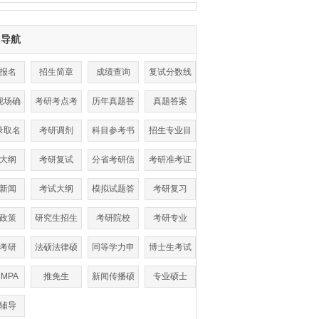
目导航
报名
招生简章
成绩查询
复试分数线
现场确
考研考点考
历年真题答
真题答案
认
场查询
案
录取名
考研调剂
科目参考书
招生专业目
单
目
录
大纲
考研复试
分省考研信
考研准考证
息
打印
新闻
考试大纲
模拟试题答
考研复习
案
政策
研究生招生
考研院校
考研专业
考研
法硕法律硕
同等学力申
博士生考试
士
硕
|MPA
推免生
新闻传播硕
专业硕士
士
辅导