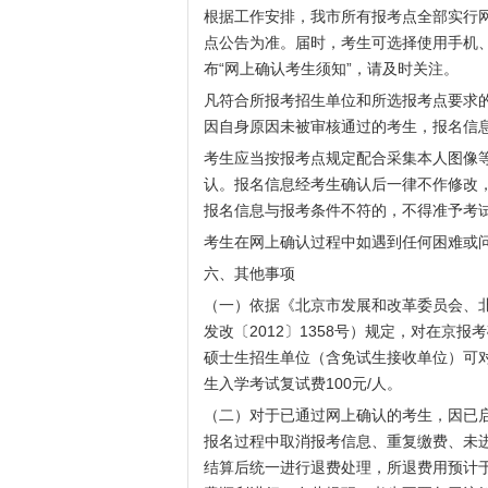
根据工作安排，我市所有报考点全部实行网上
点公告为准。届时，考生可选择使用手机
布“网上确认考生须知”，请及时关注。
凡符合所报考招生单位和所选报考点要求
因自身原因未被审核通过的考生，报名信
考生应当按报考点规定配合采集本人图像
认。报名信息经考生确认后一律不作修改
报名信息与报考条件不符的，不得准予考
考生在网上确认过程中如遇到任何困难或
六、其他事项
（一）依据《北京市发展和改革委员会、
发改〔2012〕1358号）规定，对在京
硕士生招生单位（含免试生接收单位）可
生入学考试复试费100元/人。
（二）对于已通过网上确认的考生，因已
报名过程中取消报考信息、重复缴费、未
结算后统一进行退费处理，所退费用预计于