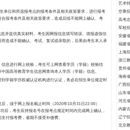
艺术
招生单位和所选报考点的报考条件及相关政策要求，进行报考
空乘
符合报考条件及相关政策要求，造成后续不能网上确认、考
高考
。
军校招
信息并提供真实材料。考生因网报信息填写错误、填报虚假信
安徽
料而造成不能确认、考试、复试或录取的，后果由考生本人承
福建
上海
浙江
）信息进行网上校验，考生可上网查看学历（学籍）校验结
贵州
录中国高等教育学生信息网查询本人学历（学籍）信息。
海南
时到学籍学历权威认证机构进行认证，务必在招生单位规定时
广西
山东
河北
须于网上报名截止时间（2020年10月31日22:00）
内蒙
成功后，考生应持报名号在报考点规定时间内完成网上确认，
辽宁
间支付报考费，逾期不接受补缴费。
北京