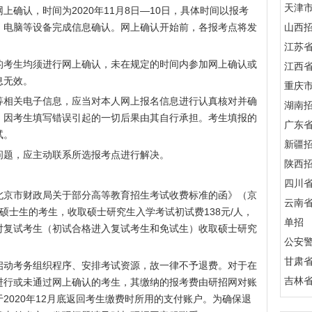
天津
确认，时间为2020年11月8日—10日，具体时间以报考
、电脑等设备完成信息确认。网上确认开始前，各报考点将发
山西
江苏
的考生均须进行网上确认，未在规定的时间内参加网上确认或
江西
息无效。
重庆
等相关电子信息，应当对本人网上报名信息进行认真核对并确
湖南
，因考生填写错误引起的一切后果由其自行承担。考生填报的
广东
试。
新疆
问题，应主动联系所选报考点进行解决。
陕西
四川
北京市财政局关于部分高等教育招生考试收费标准的函》（京
云南
报考硕士生的考生，收取硕士研究生入学考试初试费138元/人，
单招
对复试考生（初试合格进入复试考生和免试生）收取硕士研究
公安
甘肃
启动考务组织程序、安排考试资源，故一律不予退费。对于在
吉林
进行或未通过网上确认的考生，其缴纳的报考费由研招网对账
2020年12月底返回考生缴费时所用的支付账户。为确保退