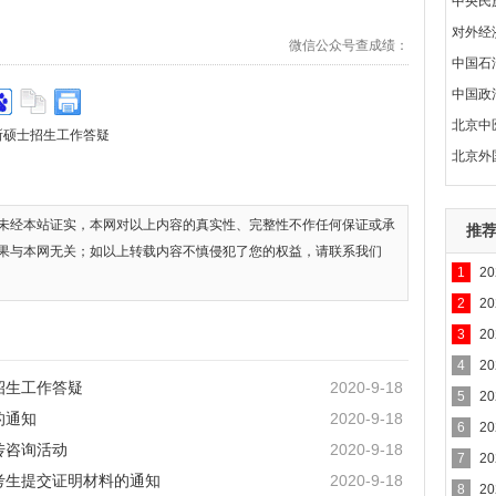
中央民
对外经
微信公众号查成绩：
中国石
中国政
北京中
所硕士招生工作答疑
北京外
未经本站证实，本网对以上内容的真实性、完整性不作任何保证或承
推
果与本网无关；如以上转载内容不慎侵犯了您的权益，请联系我们
1
2
2
2
3
2
4
2
招生工作答疑
2020-9-18
5
2
的通知
2020-9-18
6
2
传咨询活动
2020-9-18
7
2
考生提交证明材料的通知
2020-9-18
8
2