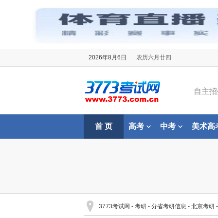
2026年8月6日
农历六月廿四
自主招
首 页
高考
中考
美术高
3773考试网
-
考研
-
分省考研信息
-
北京考研