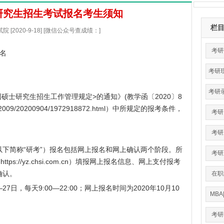
研研究生招生考试报名考生须知
栏
 [2020-9-18] [微信公众号查成绩：]
考研
名
考研
考研
国硕士研究生招生工作管理规定>的通知》(教学函〔2020〕8
/202009/20200904/1972918872.html
）中所规定的报考条件，
考研
考研
下简称“研考”）报名包括网上报名和网上确认两个阶段。所
考研
（
https://yz.chsi.com.cn
）填报网上报名信息、网上支付报考
确认。
在职
7日，每天9:00—22:00；网上报名时间为2020年10月10
MBA
考研