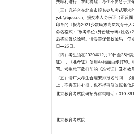
费顺利进行，在此提醒：考生不要急于注
（三）凡符合在北京市报名参加考试要求
yzb@bjeea.cn
）提交本人身份证（正反面
印章的《报考2021少数民族高层次骨干
命名格式：“报考单位+身份证号码+姓名+
后将回复校验码。请妥善保管校验码，每名考
日—25日。
（四）考生须在2020年12月19日至2
证》，《准考证》使用A4幅面白纸打印
写。考生凭下载打印的《准考证》及有效
（五）请广大考生合理安排报名时间，尽
止，不再安排补报，也不得再修改报名信
北京教育考试院
研招办咨询电话：010-8919
北京教育考试院