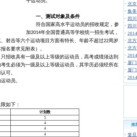
平运动员。
·
北京
·
集美
一、测试对象及条件
·
四川
符合国家高水平运动员的招收规定，参
·
四川
加
年全国普通高等学校统一招生考试，
2014
·
20
棋、射击等六个运动项目方面有特长、年龄不超过
周岁
·
北方
22
·
北方
体报名要求见附表）。
·
20
目只招收具有一级及以上等级的运动员，高考成绩须达到
·
厦门
的考生必须为一级及以上等级运动员，其学历必须经所在
·
厦门
门认可。
·
20
的运动员。
上限如下：
计划数
5
4
推
4
4
·
复旦