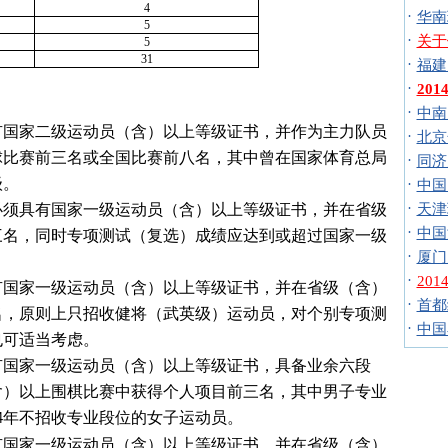
4
·
华南
5
·
关于
5
31
·
福建
·
20
·
中南
有国家二级运动员（含）以上等级证书，并作为主力队员
·
北京
球比赛前三名或全国比赛前八名，其中曾在国家体育总局
·
同济
级。
·
中国
·
必须具有国家一级运动员（含）以上等级证书，并在省级
天津
·
中国
三名，同时专项测试（复选）成绩应达到或超过国家一级
·
厦门
·
20
有国家一级运动员（含）以上等级证书，并在省级（含）
·
首都
名，原则上只招收健将（武英级）运动员，对个别专项测
·
中国
也可适当考虑。
有国家一级运动员（含）以上等级证书，具备业余六段
含）以上围棋比赛中获得个人项目前三名，其中男子专业
年不招收专业段位的女子运动员。
4
有国家一级运动员（含）以上等级证书，并在省级（含）