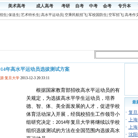
美术高考
成人高考
考研
自考
中考
会考
专升本
招生
|
保送生
|
艺术特长生
|
高水平运动员
|
空乘民航招飞
|
军校国防生
|
空军招飞
|
高考作
014年高水平运动员选拔测试方案
源:复旦大学
2013-12-3 20:33:11
根据国家教育部招收高水平运动员的有
关规定，为选拔高水平学生运动员，培养
最
德、智、体、美全面发展的人才，促进学校
·
复旦
体育活动深入开展，经我校招生工作领导小
·
上海
组研究决定：
年复旦大学将继续以学校
2014
·
上海
组织选拔测试的方法在全国范围内选拔高水
·
沈阳