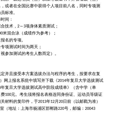
名，或者在全国比赛中获得个人项目前八名，同时专项测
动员标准。
与时间：
综合技术，
～
项身体素质测试；
2
3
米混合泳（成绩作为参考）；
00
生报名的专项。
击专项测试时间为两天；
（视参加测试的考生人数而定）。
规定并且接受本方案选拔办法与程序的考生，按要求在复
）网上报名系统中填写并下载《
年复旦大学选拔测试
2014
年复旦大学选拔测试高中阶段成绩单》（含中学（单
4
名费
元。考生须将报名表格连同身份证、运动员等级证
100
相关材料的复印件，于
年
月
日前（以邮戳为准）
2013
12
20
室（地址：上海市杨浦区邯郸路
号，邮编：
220
20043