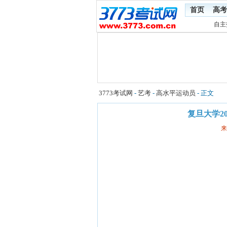
首页
高考
自主
3773考试网
-
艺考
-
高水平运动员
- 正文
复旦大学2
来