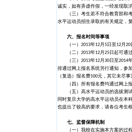
诚实，如有弄虚作假，一经发现取
（三）考生若不符合教育部和
水平运动员招生录取的有关规定，
六、报名时间等事项
（一）
年
月
日至
月
2013
12
5
12
20
（二）
年
月
日起可通
2013
12
25
（三）
年
月
日至
2013
12
30
2014
排通过网上报名系统另行通知，参
（复选）报名费
元，其它未尽事
100
（四）所有报名费均通过网上
（五）高水平运动员的选拔测
同时复旦大学的高水平运动员在本
也提出了较高的要求，请各位考生
七、监督保障机制
（一）我校在实施本方案的过