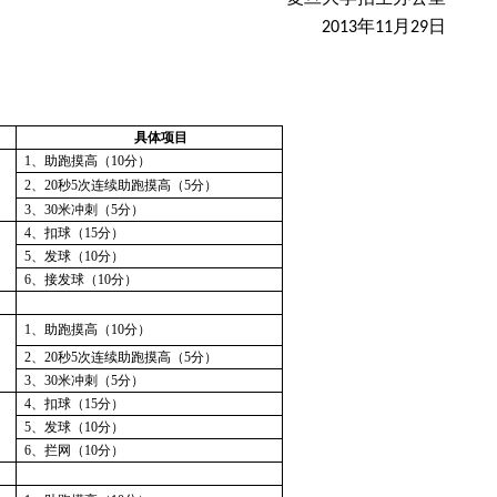
年
月
日
2013
11
29
具体项目
1
、助跑摸高（
10
分）
2
、
20
秒
5
次连续助跑摸高（
5
分）
3
、
30
米冲刺（
5
分）
4
、扣球（
15
分）
5
、发球（
10
分）
6
、接发球（
10
分）
1
、助跑摸高（
10
分）
2
、
20
秒
5
次连续助跑摸高（
5
分）
3
、
30
米冲刺（
5
分）
4
、扣球（
15
分）
5
、发球（
10
分）
6
、拦网（
10
分）