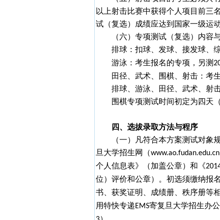
以上射击比赛中获得个人项目前三
试（复选）成绩应达到国家一级运
（六）专项测试（复选）内容
排球：扣球、发球、接发球、
游泳：考生报名的专项，另测
2
田径、武术、围棋、射击：考
排球、游泳、田径、武术、射
围棋专项测试时间初定为四天
四、选拔录取方法与程序
（一）凡符合本方案测试对象
旦大学招生网（
www.ao.fudan.edu.cn
个人信息表》（加盖公章）和《
201
位）评价和公章）。初选须缴纳报
书、获奖证明、成绩册、秩序册等
用特快专递
寄复旦大学招生办公
EMS
）。
3