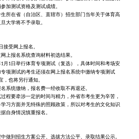
消参加测试资格及测试成绩。
考生所在省（自治区、直辖市）招生部门当年关于体育高
复旦大学将不予录取。
日接受网上报名。
过网上报名系统查询材料初选结果。
年
月
日举行体育专项测试（复选），具体时间和考场安
1
1
加专项测试的考生还须在网上报名系统中缴纳专项测试
宜，也将另行通知。
报名系统缴纳，报名费一经收取不再退还。
试过程要牵涉一定的时间与精力，外省市考生更为辛苦，
科学习方面并无特殊的照顾政策，所以对考生的文化知识
根据自身情况慎重报名。
程中做到招生方案公开、选拔方法公平、录取结果公示。