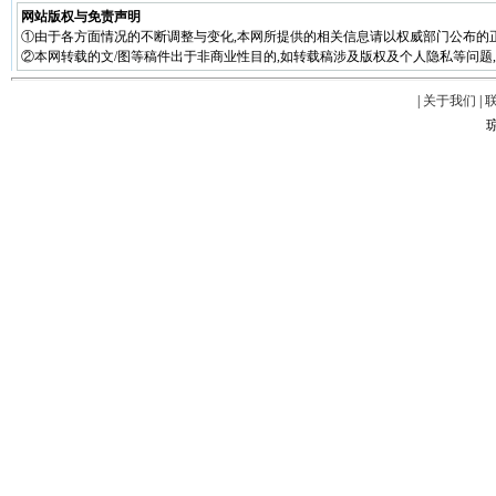
网站版权与免责声明
①由于各方面情况的不断调整与变化,本网所提供的相关信息请以权威部门公布的正
②本网转载的文/图等稿件出于非商业性目的,如转载稿涉及版权及个人隐私等问题,请在两周
|
关于我们
|
琼