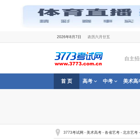
2026年8月7日
农历六月廿五
自主招
首 页
高考
中考
美术高
3773考试网
-
美术高考
-
各省艺考
-
北京艺考