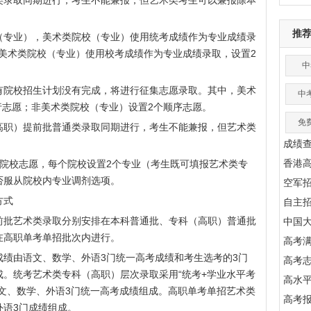
录取同期进行，考生不能兼报，但艺术类考生可以兼报除本
推
专业），美术类院校（专业）使用统考成绩作为专业成绩录
；非美术类院校（专业）使用校考成绩作为专业成绩录取，设置2
中
院校招生计划没有完成，将进行征集志愿录取。其中，美术
中
平行志愿；非美术类院校（专业）设置2个顺序志愿。
免
职）提前批普通类录取同期进行，考生不能兼报，但艺术类
成绩
香港
校志愿，每个院校设置2个专业（考生既可填报艺术类专
否服从院校内专业调剂选项。
空军
方式
自主
批艺术类录取分别安排在本科普通批、专科（高职）普通批
中国
在高职单考单招批次内进行。
高考满
由语文、数学、外语3门统一高考成绩和考生选考的3门
高考
。统考艺术类专科（高职）层次录取采用“统考+学业水平考
高水
文、数学、外语3门统一高考成绩组成。高职单考单招艺术类
高考
外语3门成绩组成。