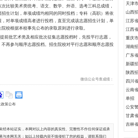
天津
依次比较美术类统考、语文、数学、外语、选考三科总成绩，
山西
愿招生计划，单项成绩均相同的同时投档；专科（高职）将依
绩，对单项成绩高者进行投档，直至完成该志愿招生计划，单
江苏
生院校根据本校事先公布的录取原则进行录取。
江西
提前批艺术类及相应批次征集志愿投档时，先投平行志愿，
重庆
，不再参与顺序志愿投档。招生院校对平行志愿和顺序志愿投
湖南
广东
新疆
陕西
微信公众号查成绩：
四川
云南
单招
生政策公布
公安
甘肃
吉林
未经本站证实，本网对以上内容的真实性、完整性不作任何保证或承
果与本网无关；如以上转载内容不慎侵犯了您的权益，请联系我们