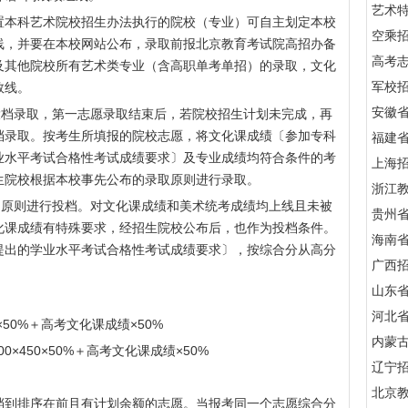
艺术
本科艺术院校招生办法执行的院校（专业）可自主划定本校
空乘
线，并要在本校网站公布，录取前报
北京教育考试院
高招办备
高考
及其他院校所有艺术类专业（含高职单考单招）的录取，文化
军校招
数线。
安徽
档录取，第一志愿录取结束后，若院校招生计划未完成，再
档录取。按考生所填报的院校志愿，将文化课成绩〔参加专科
福建
业水平考试合格性考试成绩要求〕及专业成绩均符合条件的考
上海
生院校根据本校事先公布的录取原则进行录取。
浙江
原则进行投档。对文化课成绩和美术统考成绩均上线且未被
贵州
化课成绩有特殊要求，经招生院校公布后，也作为投档条件。
海南
提出的学业水平考试合格性考试成绩要求〕，按综合分从高分
广西
山东
河北
50%＋高考文化课成绩×50%
内蒙
450×50%＋高考文化课成绩×50%
辽宁
北京
到排序在前且有计划余额的志愿。当报考同一个志愿综合分