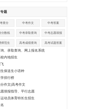
荐专题
考查分
中考作文
中考答案
考分数线
中考录取查询
中考志愿填报
费师范生
高考成绩查询
高考试题答案
查询、录取查询、网上报名系统
高校内地招生
招飞
招生保送生小语种
大学排行榜
分作文|高考作文
志愿填报指导、平行志愿
平运动员体育特长生招生
报名