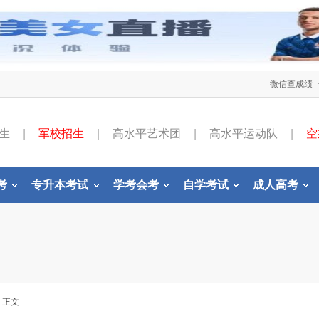
微信查成绩
生
|
军校招生
|
高水平艺术团
|
高水平运动队
|
空
考
专升本考试
学考会考
自学考试
成人高考
- 正文