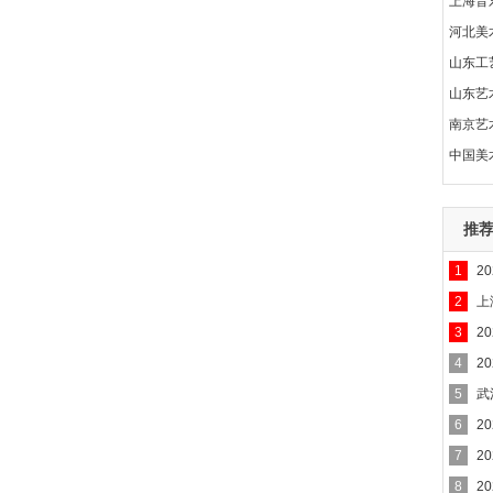
上海音
河北美
山东工
山东艺
南京艺
中国美
推
1
2
2
上
3
2
4
2
5
武
6
2
7
2
8
2