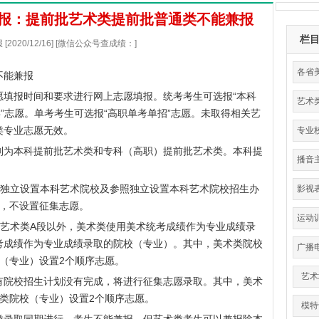
填报：提前批艺术类提前批普通类不能兼报
栏
2020/12/16] [微信公众号查成绩：]
各省
不能兼报
报时间和要求进行网上志愿填报。统考考生可选报“本科
艺术
类”志愿。单考考生可选报“高职单考单招”志愿。未取得相关艺
分
类专业志愿无效。
专业
为本科提前批艺术类和专科（高职）提前批艺术类。本科提
播音
。
独立设置本科艺术院校及参照独立设置本科艺术院校招生办
影视
愿，不设置征集志愿。
运动
术类A段以外，美术类使用美术统考成绩作为专业成绩录
育
考成绩作为专业成绩录取的院校（专业）。其中，美术类院校
广播
（专业）设置2个顺序志愿。
艺术
院校招生计划没有完成，将进行征集志愿录取。其中，美术
类院校（专业）设置2个顺序志愿。
模特