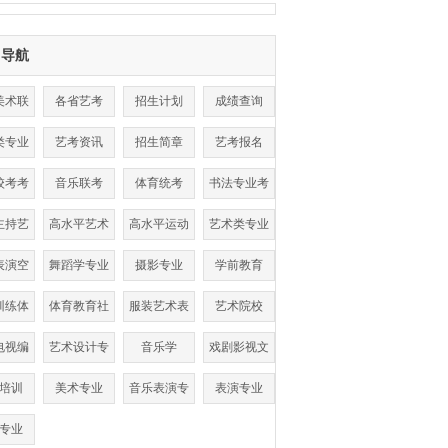
目导航
美术联
各省艺考
招生计划
成绩查询
考
类专业
艺考资讯
招生简章
艺考报名
数线
校考考
音乐联考
体育统考
书法专业考
点
试
主持艺
高水平艺术
高水平运动
艺术类专业
术
团
队
表演空
舞蹈学专业
摄影专业
学前教育
乘
训练体
体育教育社
服装艺术表
艺术院校
单招
会体育
演
电视编
艺术设计专
音乐学
戏剧影视文
导
业
学
培训
美术专业
音乐表演专
表演专业
业
专业