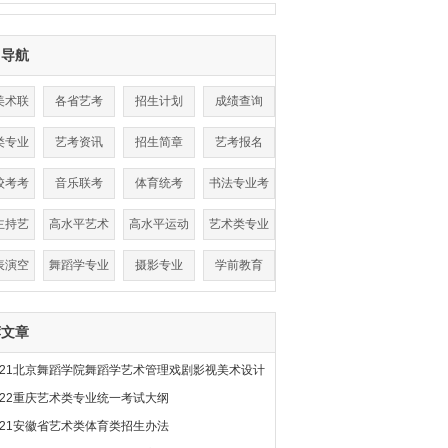
目导航
美术联
各省艺考
招生计划
成绩查询
考
类专业
艺考资讯
招生简章
艺考报名
数线
校考考
音乐联考
体育统考
书法专业考
点
试
主持艺
高水平艺术
高水平运动
艺术类专业
术
团
队
表演空
舞蹈学专业
摄影专业
学前教育
乘
荐文章
021北京舞蹈学院舞蹈学艺术管理戏剧影视美术设计
022重庆艺术类专业统一考试大纲
021安徽省艺术类体育类招生办法