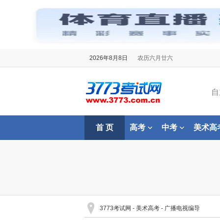
2026年8月8日
农历六月廿六
自
首 页
高考
中考
美术高
3773考试网
-
美术高考
-
广播电视编导