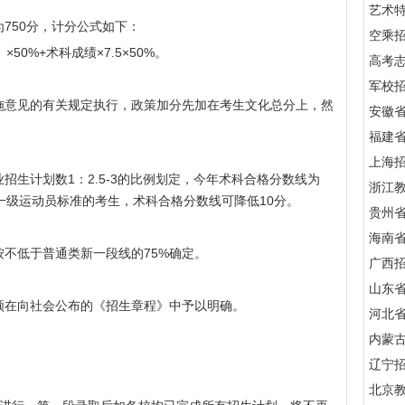
艺术
750分，计分公式如下：
空乘
0%+术科成绩×7.5×50%。
高考
军校招
施意见的有关规定执行，政策加分先加在考生文化总分上，然
安徽
福建
上海
招生计划数1：2.5-3的比例划定，今年术科合格分数线为
浙江
一级运动员标准的考生，术科合格分数线可降低10分。
贵州
海南
不低于普通类新一段线的75%确定。
广西
山东
须在向社会公布的《招生章程》中予以明确。
河北
内蒙
辽宁
北京