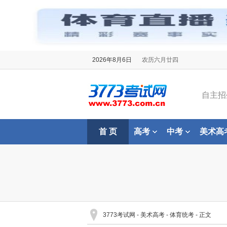
2026年8月6日
农历六月廿四
自主招
首 页
高考
中考
美术高
3773考试网
-
美术高考
-
体育统考
- 正文