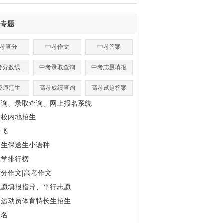
荐专题
考查分
中考作文
中考答案
考分数线
中考录取查询
中考志愿填报
费师范生
高考成绩查询
高考试题答案
查询、录取查询、网上报名系统
高校内地招生
招飞
招生保送生小语种
大学排行榜
分作文|高考作文
志愿填报指导、平行志愿
平运动员体育特长生招生
报名