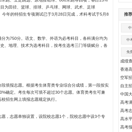
米跑、立定跳远、原地推铅球、800米跑等四项，各占25%
项目为田径、篮球、排球、乒乓球、网球、武术、足球
。今年的特招生专项测试已于3月28日完成，术科考试于5月8
推
中
分为750分。语文、数学、外语为必考科目，各科满分均为
中
历史、地理、技术为选考科目，按考生选考三门等级赋分，各
免
成绩
香港
空军
分段填报志愿。根据考生体育类专业综合分成绩，第一段按实
自主
90%确定。考生每次可填不超过30个志愿。体育类考生可兼
中国
高校招生网上填报志愿规定执行。
高考满
高考
愿，志愿单独设置，设院校志愿1个，院校志愿中设3个专
高水
高考