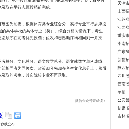
段进行。第一段录取后如各校均已完成所有招生计划，将不再
天津
生录取在平行志愿投档前完成。
山西
江苏
目范围为前提，根据体育类专业综合分，实行专业平行志愿投
江西
报的具体学校的具体专业（类）。综合分相同情况下，考生
重庆
志愿顺序在前者优先投档；位次和志愿顺序均相同则一并投
湖南
广东
新疆
高考总分、文化总分、语文数学总分、语文或数学单科成绩、
陕西
全部相同者为同位次。政策加分先加在考生文化总分上，然后
业录取的考生，其它院校专业不再录取。
四川
云南
单招
公安
微信公众号查成绩：
甘肃
吉林
分数线公布