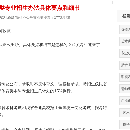
育类专业招生办法具体要点和细节
栏
021/6/8] [微信公众号查成绩搜索：3773考网]
各省
览收藏
艺术
办法正式出炉。具体要点和细节是怎样的？相关考生速来了
分
专业
播音
影视
编制及公布，录取时不按体育文、理投档录取。特招生仅限省
运动
体育类本科专业招生总计划的15%执行。
育
广播
体育术科考试和我省普通高校招生全国统一文化考试；报考特
艺术
试。
模特