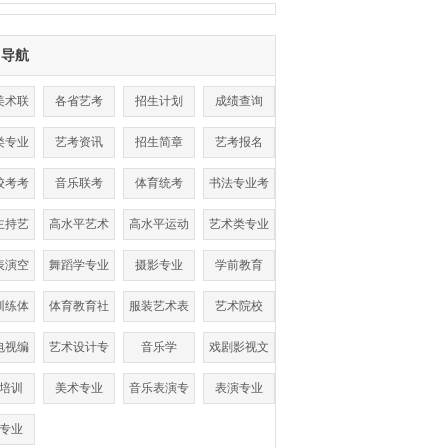
目导航
美术联
各省艺考
招生计划
成绩查询
考
类专业
艺考资讯
招生简章
艺考报名
数线
校考考
音乐联考
体育统考
书法专业考
点
试
主持艺
高水平艺术
高水平运动
艺术类专业
术
团
队
表演空
舞蹈学专业
摄影专业
学前教育
乘
训练体
体育教育社
服装艺术表
艺术院校
单招
会体育
演
电视编
艺术设计专
音乐学
戏剧影视文
导
业
学
培训
美术专业
音乐表演专
表演专业
业
专业