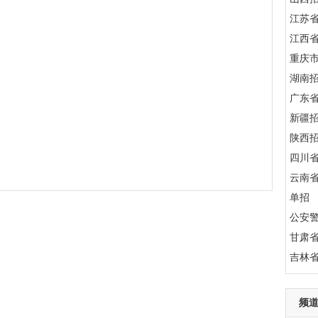
江苏
江西
重庆
湖南
广东
新疆
陕西
四川
云南
单招
公安
甘肃
吉林
频