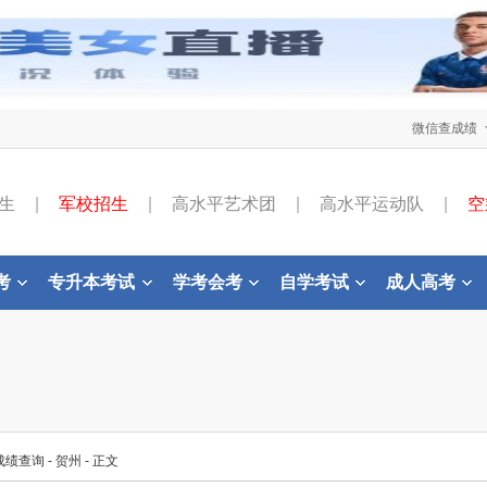
微信查成绩
生
|
军校招生
|
高水平艺术团
|
高水平运动队
|
空
考
专升本考试
学考会考
自学考试
成人高考
成绩查询
-
贺州
- 正文