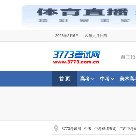
2026年8月6日
农历六月廿四
自主招
首 页
高考
中考
美术高
3773考试网
-
中考
-
中考成绩查询
-
广西中考