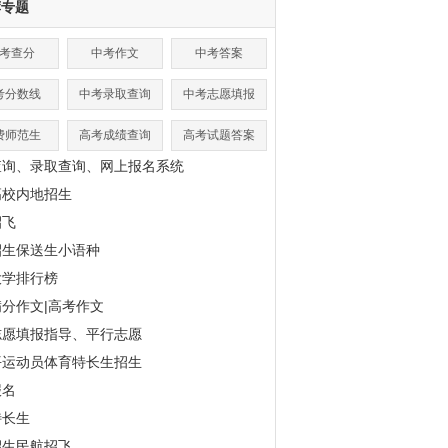
荐专题
考查分
中考作文
中考答案
考分数线
中考录取查询
中考志愿填报
费师范生
高考成绩查询
高考试题答案
查询、录取查询、网上报名系统
高校内地招生
招飞
招生保送生小语种
大学排行榜
分作文|高考作文
志愿填报指导、平行志愿
平运动员体育特长生招生
报名
特长生
招生民航招飞