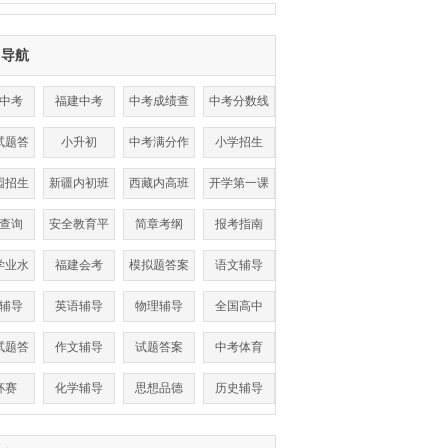
目导航
中考
福建中考
中考成绩查
中考分数线
询
试题答
小升初
中考满分作
小学招生
案
文
园招生
新疆内初班
西藏内高班
开学第一课
查询
安全教育平
简章考纲
报考指南
台
学业水
福建会考
模拟题答案
语文辅导
考试
辅导
英语辅导
物理辅导
全国高中
试题答
作文辅导
试题答案
中考体育
案
杯赛
化学辅导
思想品德
历史辅导