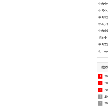
中考查
中考作
中考试
中考分
中考录
异地中
中考志
初二会
推
1
2
2
2
3
2
4
2
5
2