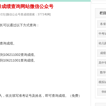
中考成绩查询网站微信公众号
栏
/5/15] [微信公众号查成绩搜索：3773考网]
各省
家长可以通过以下方式查询：
中考
3查询成绩。
幼儿
成绩
106211002查询成绩。
106211001查询成绩。
高中
平
数学
模拟
华
进入，依次填写准考证号及姓名，即可查询成绩。（免费）