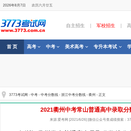
2026年8月7日
农历六月廿五
自主招生
|
军校招生
|
首 页
高考
中考
美术高考
专升本考试
3773考试网
-
中考
-
中考分数线
-
浙江中考分数线
-
衢州
- 正文
2021衢州中考常山普通高中录取
来源:爱考网 [2021/6/26] [微信公众号查成绩搜索：37