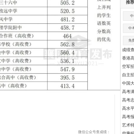
推
中
中
免
成绩
香港
空军
自主
中国
高考满
高考
高水
高考
艺术
微信公众号查成绩：
空乘