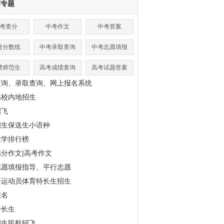
荐专题
考查分
中考作文
中考答案
考分数线
中考录取查询
中考志愿填报
费师范生
高考成绩查询
高考试题答案
查询、录取查询、网上报名系统
高校内地招生
招飞
招生保送生小语种
大学排行榜
分作文|高考作文
志愿填报指导、平行志愿
平运动员体育特长生招生
报名
特长生
招生民航招飞