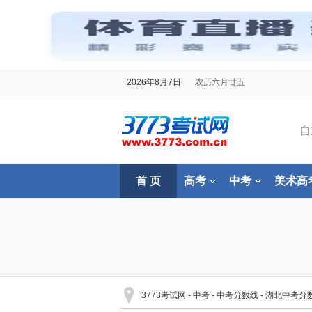
2026年8月7日
农历六月廿五
自
首 页
高考
中考
美术高
3773考试网
-
中考
-
中考分数线
-
湖北中考分