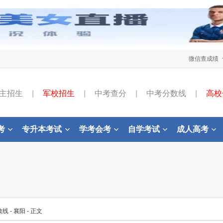
微信查成绩
主招生
|
军校招生
|
中考查分
|
中考分数线
|
高校
考
专升本考试
学考会考
自学考试
成人高考
数线
-
襄阳
- 正文