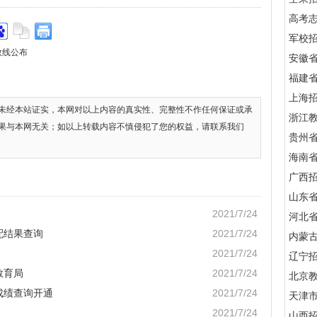
高考
军校招
数线公布
安徽
福建
上海
未经本站证实，本网对以上内容的真实性、完整性不作任何保证或承
浙江
果与本网无关；如以上转载内容不慎侵犯了您的权益，请联系我们
贵州
海南
广西
山东
2021/7/24
河北
配结果查询
2021/7/24
内蒙
2021/7/24
辽宁
教育局
2021/7/24
北京
成绩查询开通
2021/7/24
天津
2021/7/24
山西