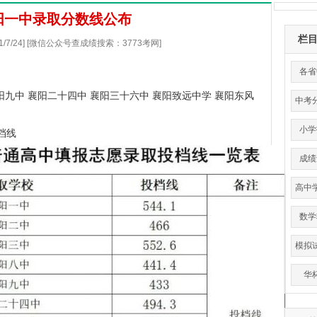
襄阳一中录取分数线公布
栏
21/7/24] [微信公众号查成绩搜索：3773考网]
各省
阳九中 襄阳二十四中 襄阳三十六中 襄阳致远中学 襄阳东风
中考
小学
档线
成绩
高中
平
数学
模拟
华