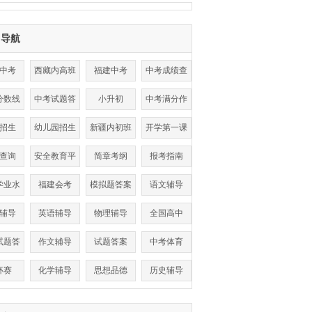
目导航
中考
西藏内高班
福建中考
中考成绩查
询
分数线
中考试题答
小升初
中考满分作
案
文
招生
幼儿园招生
新疆内初班
开学第一课
查询
安全教育平
简章考纲
报考指南
台
学业水
福建会考
模拟题答案
语文辅导
考试
辅导
英语辅导
物理辅导
全国高中
试题答
作文辅导
试题答案
中考体育
案
杯赛
化学辅导
思想品德
历史辅导