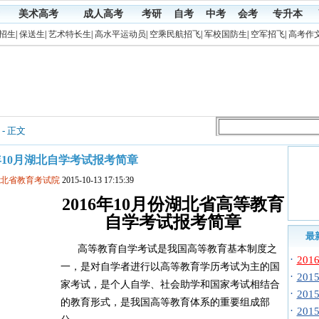
美术高考
成人高考
考研
自考
中考
会考
专升本
招生
|
保送生
|
艺术特长生
|
高水平运动员
|
空乘民航招飞
|
军校国防生
|
空军招飞
|
高考作
- 正文
6年10月湖北自学考试报考简章
湖北省教育考试院
2015-10-13 17:15:39
2016年10月份湖北省高等教育
自学考试报考简章
最
高等教育自学考试是我国高等教育基本制度之
·
20
一，是对自学者进行以高等教育学历考试为主的国
·
20
家考试，是个人自学、社会助学和国家考试相结合
·
20
的教育形式，是我国高等教育体系的重要组成部
·
20