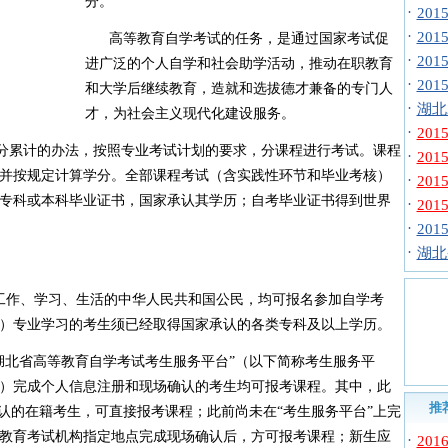
分。
·
20
·
20
高等教育自学考试的任务，是通过国家考试促
·
20
进广泛的个人自学和社会助学活动，推动在职教育
·
20
和大学后继续教育，造就和选拔德才兼备的专门人
·
湖北
才，为社会主义现代化建设服务。
·
20
累计的办法，按照专业考试计划的要求，分课程进行考试。课程
·
20
并按规定计算学分。全部课程考试（含实践性环节和毕业考核）
·
20
专科或本科毕业证书，国家承认其学历；自考毕业证书得到世界
·
20
·
20
·
湖北
工作、学习、生活的中华人民共和国公民，均可报名参加自学考
）专业学习的考生须已经取得国家承认的各类专科及以上学历。
湖北省高等教育自学考试考生服务平台”（以下简称考生服务平
）完成个人信息注册和现场确认的考生均可报考课程。其中，此
推
确认的在籍考生，可直接报考课程；此前尚未在“考生服务平台”上完
教育考试机构指定地点完成现场确认后，方可报考课程；新生应
·
20