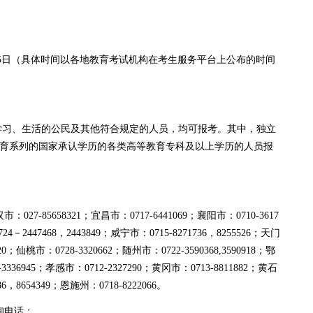
月5日（具体时间以各地教育考试机构在考生服务平台上公布的时间
学习、生活的公民及其他符合规定的人员，均可报考。其中，独立
育系列的国家承认学历的各类高等教育专科及以上学历的人员报
85658321；宜昌市：0717-6441069；襄阳市：0710-3617
4－2447468，2443849；咸宁市：0715-8271736，8255526；天门
20；仙桃市：0728-3320662；随州市：0722-3590368,3590918；鄂
3336945；孝感市：0712-2327290；黄冈市：0713-8811882；黄石
86，8654349；恩施州：0718-8222066。
询电话：