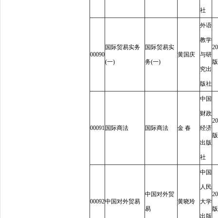
社
外语
教学
国际贸易实务
国际贸易实
20
00090
黄国庆
与研
(
一
)
务
(
一
)
版
究出
版社
中国
财政
20
00091
国际商法
国际商法
金
春
经济
版
出版
社
中国
人民
中国对外贸
20
00092
中国对外贸易
黄晓玲
大学
易
版
出版