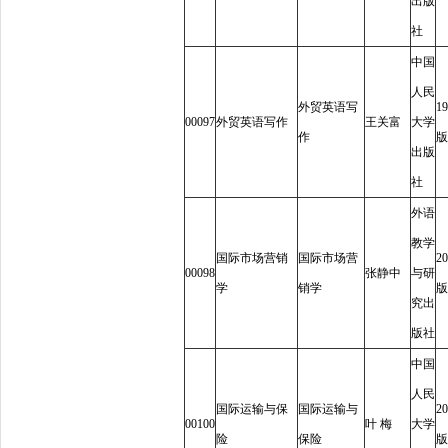
出版
社
中国
人民
外贸英语写
19
00097
外贸英语写作
王关富
大学
作
版
出版
社
外语
教学
国际市场营销
国际市场营
20
00098
张静中
与研
学
销学
版
究出
版社
中国
人民
国际运输与保
国际运输与
20
00100
叶
梅
大学
险
保险
版