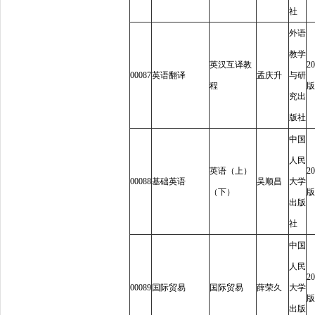
社
外语
教学
英汉互译教
20
00087
英语翻译
孟庆升
与研
程
版
究出
版社
中国
人民
英语（上）
20
00088
基础英语
吴顺昌
大学
（下）
版
出版
社
中国
人民
20
00089
国际贸易
国际贸易
薛荣久
大学
版
出版