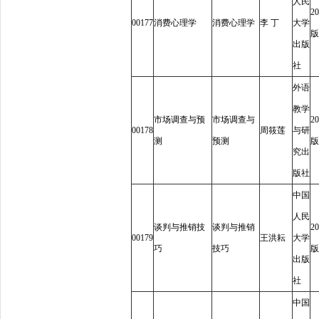
人民
20
00177
消费心理学
消费心理学
李
丁
大学
版
出版
社
外语
教学
市场调查与预
市场调查与
20
00178
周筱莲
与研
测
预测
版
究出
版社
中国
人民
谈判与推销技
谈判与推销
20
00179
王洪耘
大学
巧
技巧
版
出版
社
中国