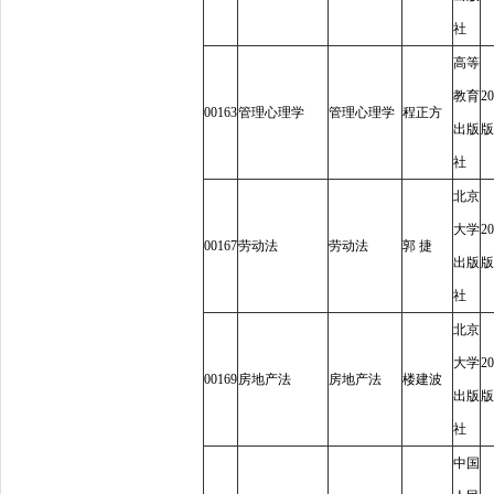
社
高等
教育
20
00163
管理心理学
管理心理学
程正方
出版
版
社
北京
大学
20
00167
劳动法
劳动法
郭
捷
出版
版
社
北京
大学
20
00169
房地产法
房地产法
楼建波
出版
版
社
中国