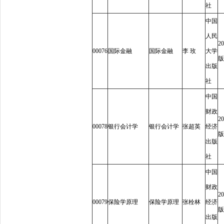
社
中国
人民
20
00076
国际金融
国际金融
李
玫
大学
版
出版
社
中国
财政
20
00078
银行会计学
银行会计学
张超英
经济
版
出版
社
中国
财政
20
00079
保险学原理
保险学原理
张栓林
经济
版
出版