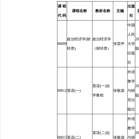
课
程
出版
课程名称
教材名称
主编
代
码
社
中国
人民
政治经济学
(
财
政治经济学
20
00009
张雷声
大学
经类
)
（财经类）
版
出版
社
外语
教学
英语
(
一
)
自
20
00012
英语
(
一
)
张敬源
与研
学教程
版
究出
版社
外语
教学
英语
(
二
)
自
20
00015
英语
(
二
)
张敬源
与研