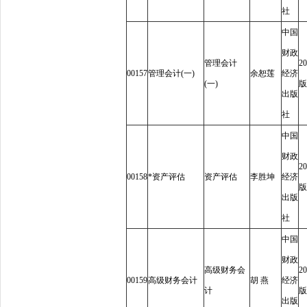
社
中国
财政
管理会计
20
00157
管理会计
(
一
)
余恕莲
经济
(
一
)
版
出版
社
中国
财政
20
00158
*
资产评估
资产评估
李胜坤
经济
版
出版
社
中国
财政
高级财务会
20
00159
高级财务会计
胡
燕
经济
计
版
出版