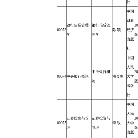
社
中国
财政
银行信贷管理
银行信贷管
20
00073
陈
颖
经济
学
理学
版
出版
社
中国
人民
中央银行概
20
00074
中央银行概论
潘金生
大学
论
版
出版
社
中国
人民
证券投资与管
证券投资与
20
00075
李
玫
大学
理
管理
版
出版