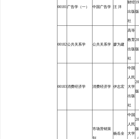
财经
19
00181
广告学（一）
中国广告学
汪
洋
出版
版
社
高等
教育
20
00182
公共关系学
公共关系学
廖为建
出版
版
社
中国
人民
20
00183
消费经济学
消费经济学
伊志宏
大学
版
出版
社
中国
20
人民
市场营销策
版
杨岳全
大学
划
（