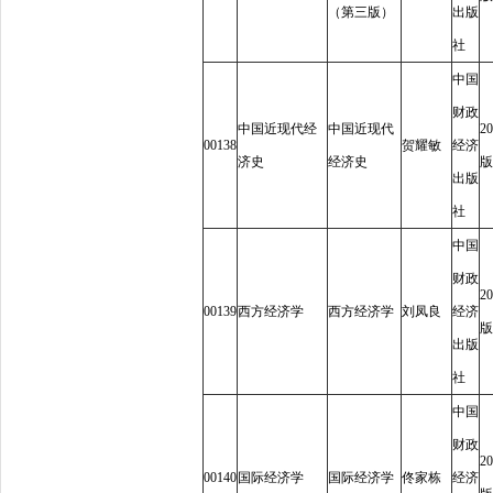
（第三版）
出版
社
中国
财政
中国近现代经
中国近现代
20
00138
贺耀敏
经济
济史
经济史
版
出版
社
中国
财政
20
00139
西方经济学
西方经济学
刘凤良
经济
版
出版
社
中国
财政
20
00140
国际经济学
国际经济学
佟家栋
经济