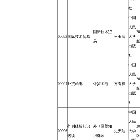
社
中国
人民
国际技术贸
20
00093
国际技术贸易
王玉清
大学
易
版
出版
社
中国
人民
20
00094
外贸函电
外贸函电
方春祥
大学
版
出版
社
中国
人民
外刊经贸知识
外刊经贸知
20
00096
史天陆
大学
选读
识选读
版