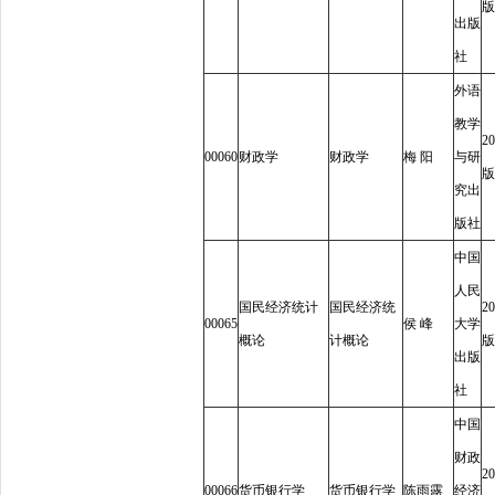
版
出版
社
外语
教学
20
00060
财政学
财政学
梅
阳
与研
版
究出
版社
中国
人民
国民经济统计
国民经济统
20
00065
侯
峰
大学
概论
计概论
版
出版
社
中国
财政
20
00066
货币银行学
货币银行学
陈雨露
经济