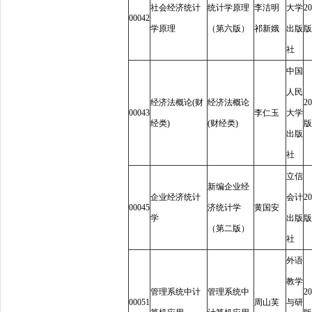
社会经济统计
统计学原理
李洁明
大学
20
00042
学原理
（第六版）
祁新娥
出版
版
社
中国
人民
经济法概论
(
财
经济法概论
20
00043
李仁玉
大学
经类
)
(
财经类
)
版
出版
社
立信
新编企业经
企业经济统计
会计
20
00045
济统计学
黄国安
学
出版
版
（第二版）
社
外语
教学
管理系统中计
管理系统中
20
00051
周山芙
与研