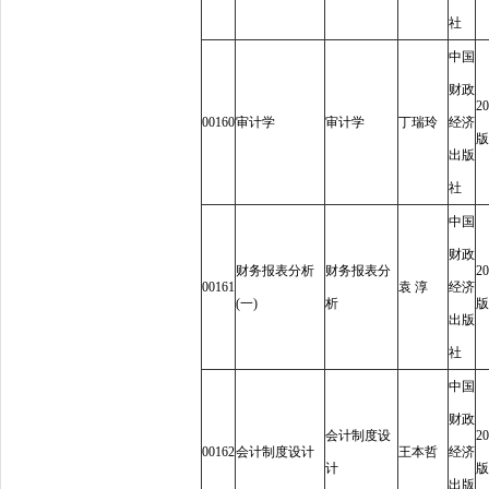
社
中国
财政
20
00160
审计学
审计学
丁瑞玲
经济
版
出版
社
中国
财政
财务报表分析
财务报表分
20
00161
袁
淳
经济
(
一
)
析
版
出版
社
中国
财政
会计制度设
20
00162
会计制度设计
王本哲
经济
计
版
出版