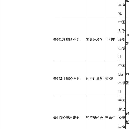
版
出版
社
中国
财政
20
00141
发展经济学
发展经济学
于同申
经济
版
出版
社
中国
统计
19
00142
计量经济学
经济计量学
贺
铿
出版
版
社
中国
财政
20
00143
经济思想史
经济思想史
王志伟
经济
版
出版