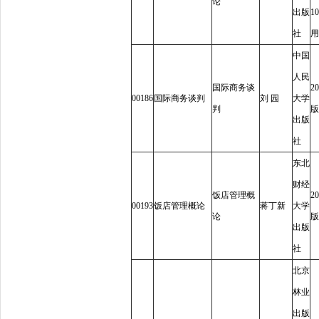
论
出版
10
社
用
中国
人民
国际商务谈
20
00186
国际商务谈判
刘
园
大学
判
版
出版
社
东北
财经
饭店管理概
20
00193
饭店管理概论
蒋丁新
大学
论
版
出版
社
北京
林业
出版