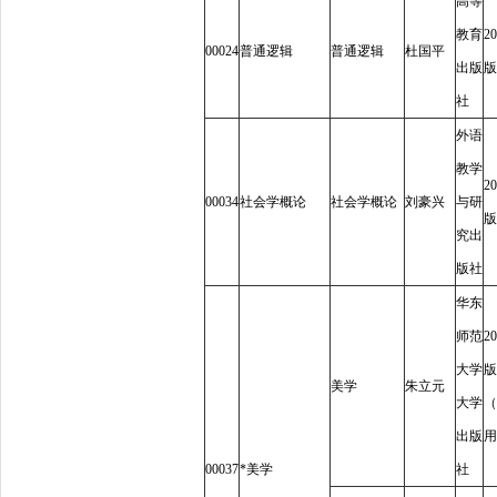
高等
教育
20
00024
普通逻辑
普通逻辑
杜国平
出版
版
社
外语
教学
20
00034
社会学概论
社会学概论
刘豪兴
与研
版
究出
版社
华东
师范
20
大学
版
美学
朱立元
大学
（
出版
用
00037
*
美学
社