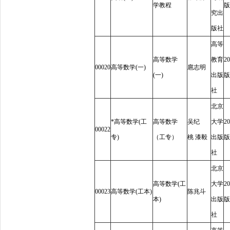
学教程
版
究出
版社
高等
高等数学
教育
20
00020
高等数学
(
一
)
扈志明
(
一
)
出版
版
社
北京
*
高等数学
(
工
高等数学
吴纪
大学
20
00022
专
)
（工专）
桃
漆
毅
出版
版
社
北京
高等数学
(
工
大学
20
00023
高等数学
(
工本
)
陈兆斗
本
)
出版
版
社