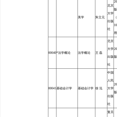
20
北京
版
大学
美学
朱立元
（
出版
10
社
用
北京
大学
20
00040
*
法学概论
法学概论
王
磊
出版
版
社
中国
人民
20
00041
基础会计学
基础会计学
徐
泓
大学
版
出版
社
复旦