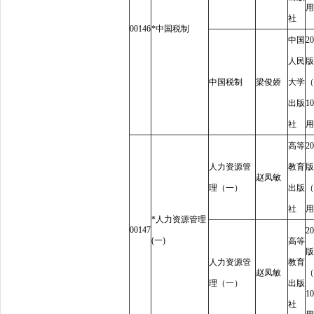
用
社
00146
*
中国税制
中国
20
人民
版
中国税制
梁俊娇
大学
（
出版
10
社
用
高等
20
人力资源管
教育
版
赵凤敏
理（一）
出版
（
社
用
*
人力资源管理
00147
20
(
一
)
高等
版
人力资源管
教育
赵凤敏
（
理（一）
出版
10
社