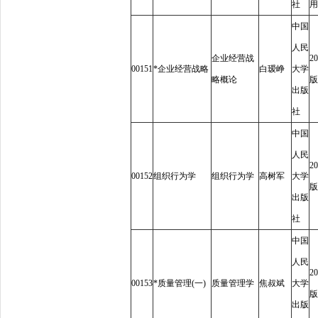
社
用
中国
人民
企业经营战
20
00151
*
企业经营战略
白瑷峥
大学
略概论
版
出版
社
中国
人民
20
00152
组织行为学
组织行为学
高树军
大学
版
出版
社
中国
人民
20
00153
*
质量管理
(
一
)
质量管理学
焦叔斌
大学
版
出版