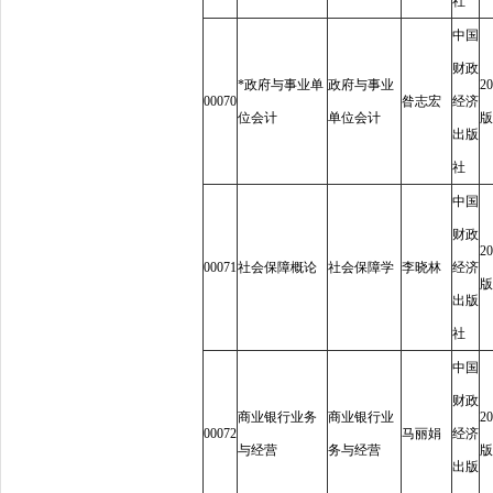
社
中国
财政
*
政府与事业单
政府与事业
20
00070
昝志宏
经济
位会计
单位会计
版
出版
社
中国
财政
20
00071
社会保障概论
社会保障学
李晓林
经济
版
出版
社
中国
财政
商业银行业务
商业银行业
20
00072
马丽娟
经济
与经营
务与经营
版
出版