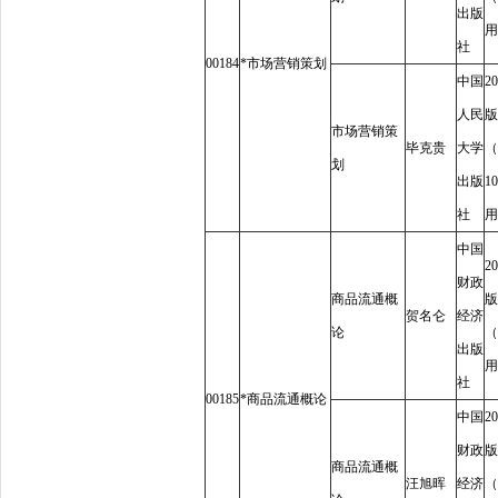
出版
用
社
00184
*
市场营销策划
中国
20
人民
版
市场营销策
毕克贵
大学
（
划
出版
10
社
用
中国
20
财政
商品流通概
版
贺名仑
经济
论
（
出版
用
社
00185
*
商品流通概论
中国
20
财政
版
商品流通概
汪旭晖
经济
（