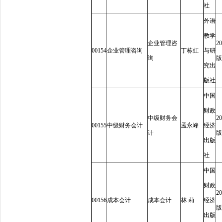
社
外语
教学
企业管理咨
20
00154
企业管理咨询
丁栋虹
与研
询
版
究出
版社
中国
财政
中级财务会
20
00155
中级财务会计
孟永峰
经济
计
版
出版
社
中国
财政
20
00156
成本会计
成本会计
林
莉
经济
版
出版