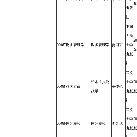
版
出版
社
中国
人民
20
00067
财务管理学
财务管理学
贾国军
大学
版
出版
社
武汉
资本主义财
大学
20
00068
外国财政
王传伦
政学
出版
版
社
武汉
大学
20
00069
国际税收
国际税收
李久龙
出版
版