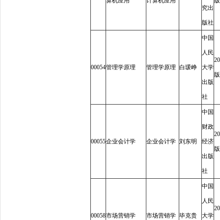
算机应用
计算机应用
版
究出
版社
中国
人民
20
00054
管理学原理
管理学原理
白瑗峥
大学
版
出版
社
中国
财政
20
00055
企业会计学
企业会计学
刘东明
经济
版
出版
社
中国
人民
20
00058
市场营销学
市场营销学
毕克贵
大学