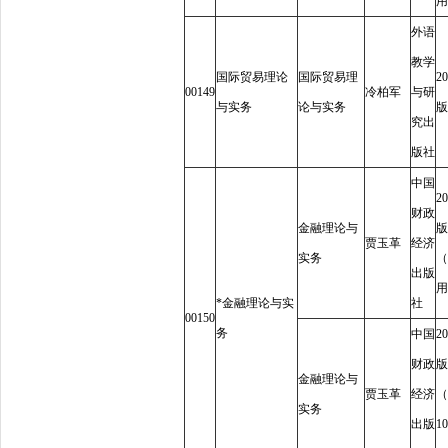
用
外语
教学
国际贸易理论
国际贸易理
20
00149
冷柏军
与研
与实务
论与实务
版
究出
版社
中国
20
财政
金融理论与
版
贾玉革
经济
实务
（
出版
用
*
金融理论与实
社
00150
务
中国
20
财政
版
金融理论与
贾玉革
经济
（
实务
出版
10