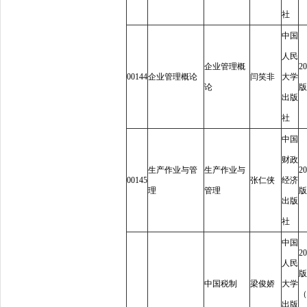
社
中国
人民
企业管理概
20
00144
企业管理概论
闫笑非
大学
论
版
出版
社
中国
财政
生产作业与管
生产作业与
20
00145
张仁侠
经济
理
管理
版
出版
社
中国
20
人民
版
中国税制
梁俊娇
大学
（
出版