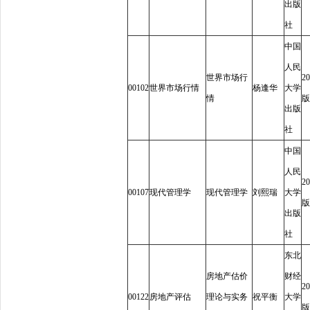
出版
社
中国
人民
世界市场行
20
00102
世界市场行情
杨逢华
大学
情
版
出版
社
中国
人民
20
00107
现代管理学
现代管理学
刘熙瑞
大学
版
出版
社
东北
房地产估价
财经
20
00122
房地产评估
理论与实务
祝平衡
大学
版