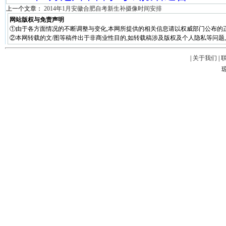
上一个文章：
2014年1月安徽合肥自考新生补摄像时间安排
网站版权与免责声明
①由于各方面情况的不断调整与变化,本网所提供的相关信息请以权威部门公布的正
②本网转载的文/图等稿件出于非商业性目的,如转载稿涉及版权及个人隐私等问题,请在两周
|
关于我们
|
琼