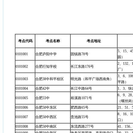
考点代码
考点名称
考点地址
5、15、4
0101001
合肥庐阳中学
固镇路78号
园）
2、132、
0101002
合肥行知学校
长江东路176号
厂）
3、6、10
0101003
合肥38中和平校区
明光路（和平广场西南角）
平路）
0101004
合肥42中
长江中路64号
1、3、
6、9、28
0101005
合肥55中
裕溪路1071号
（螺丝岗
0101006
合肥50中东区
肥西路65号
21、51、
8、16、1
0101007
合肥50中西区
贵池路55号
口）
0101008
合肥50中南区
东流西路277号
41、15