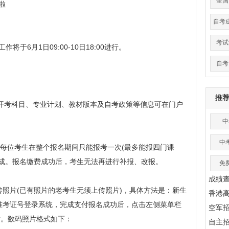
全国
始啦
自考
考试
将于6月1日09:00-10日18:00进行。
自考
推
1日。开考科目、专业计划、教材版本及自考政策等信息可在门户
中
中
n/。系统限定每位考生在整个报名期间只能报考一次(最多能报四门课
完成。报名缴费成功后，考生无法再进行补报、改报。
免
成绩
照片(已有照片的老考生无须上传照片)，具体方法是：新生
香港
准考证号登录系统，完成支付报名成功后，点击左侧菜单栏
空军
片。数码照片格式如下：
自主