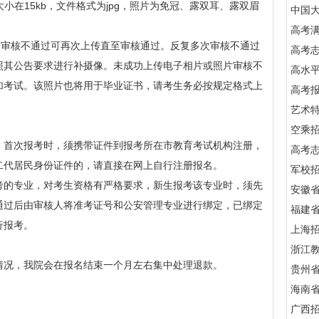
上，大小在15kb，文件格式为jpg，照片为免冠、露双耳、露双眉
中国
高考满
，审核不通过可再次上传直至审核通过。反复多次审核不通过
高考
照其公告要求进行补摄像。未成功上传电子相片或照片审核不
高水
加考试。该照片也将用于毕业证书，请考生务必按规定格式上
高考
艺术
空乘
，首次报考时，须携带证件到报考所在市教育考试机构注册，
高考
二代居民身份证件的，请直接在网上自行注册报名。
军校招
考的专业，对考生资格有严格要求，新生报考该专业时，须先
安徽
通过后由审核人将准考证号和公安管理专业进行绑定，已绑定
福建
行报考。
上海
浙江
情况，我院会在报名结束一个月左右集中处理退款。
贵州
海南
广西