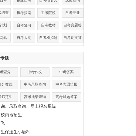
自考
福建自考
自考报名入
成绩查询
口
成绩查
报考指南
主考院校
自考专业
询
计划
自考复习
自考教材
自考真题答
案
网站
自考大纲
自考模拟题
自考论文答
辩
荐专题
考查分
中考作文
中考答案
考分数线
中考录取查询
中考志愿填报
费师范生
高考成绩查询
高考试题答案
查询、录取查询、网上报名系统
高校内地招生
招飞
招生保送生小语种