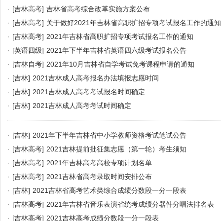
·
[吉林高考]
吉林省高考综合改革实施方案公布
·
[吉林高考]
关于做好2021年吉林省高职扩招专项考试报名工作的通知
·
[吉林高考]
2021年吉林省高职扩招专项考试报名工作的通知
·
[英语四级]
2021年下半年吉林省英语四六级考试报名公告
·
[吉林自考]
2021年10月吉林省自学考试免考课程申请的通知
·
[吉林]
2021吉林成人高考报名办法填报志愿时间
·
[吉林]
2021吉林成人高考考试报名时间确定
·
[吉林]
2021吉林成人高考考试时间确定
·
[吉林]
2021年下半年吉林省中小学教师资格考试笔试公告
·
[吉林高考]
2021吉林提前批征集志愿（第一轮）考生须知
·
[吉林高考]
2021年吉林高考高校专项计划名单
·
[吉林高考]
2021吉林省高考录取时间安排公布
·
[吉林]
2021吉林省高考艺术类综合成绩分数段一分一段表
·
[吉林高考]
2021年吉林省音乐表演省统考成绩分器件分唱法排名表
·
[吉林高考]
2021吉林高考成绩分数段一分一段表