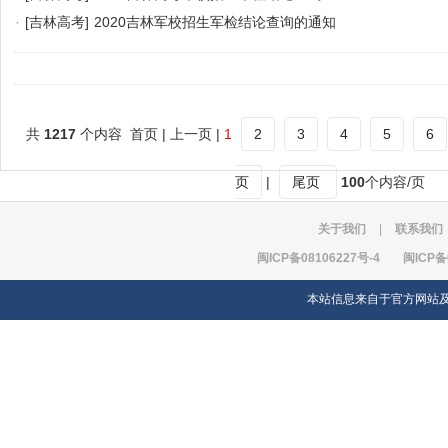
·
[吉林高考]
2020吉林军校招生军检结论查询的通知
共
1217
个内容 首页 | 上一页 |
1
2
3
4
5
6
页
|
尾页
100
个内容/页
关于我们
|
联系我们
闽ICP备08106227号-4
闽ICP备
本站信息来自于官方网站及