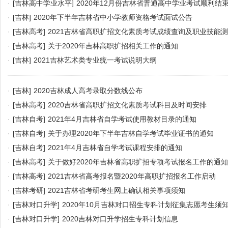
·
[吉林高中学业水平]
2020年12月份吉林省普通高中学业考试顺利结
·
[吉林]
2020年下半年吉林省中小学教师资格考试面试公告
·
[吉林高考]
2021吉林省高职扩招文化素质考试成绩查询及职业技能
·
[吉林高考]
关于2020年吉林高职扩招相关工作的通知
·
[吉林]
2021吉林艺术类专业统一考试说明大纲
·
[吉林]
2020吉林成人高考录取分数线公布
·
[吉林高考]
2020吉林省高职扩招文化素质考试科目及时间安排
·
[吉林自考]
2021年4月吉林省自学考试使用教材目录的通知
·
[吉林自考]
关于办理2020年下半年吉林自学考试毕业证书的通知
·
[吉林自考]
2021年4月吉林省自学考试课程安排的通知
·
[吉林高考]
关于做好2020年吉林省高职扩招专项考试报名工作的通知
·
[吉林高考]
2021吉林省高考报名暨2020年高职扩招报名工作启动
·
[吉林考研]
2021吉林省考研考生网上确认相关事项须知
·
[吉林对口升学]
2020年10月吉林对口招生专科计划征集志愿考生须
·
[吉林对口升学]
2020吉林对口升学招生专科计划信息