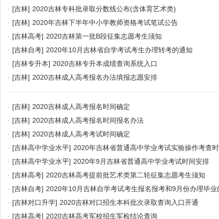
·
[吉林]
2020吉林专科批录取分数线公布(含体育艺术类)
·
[吉林]
2020年吉林下半年中小学教师资格考试笔试公告
·
[吉林高考]
2020吉林第一批B段征集志愿考生须知
·
[吉林自考]
2020年10月吉林省自学考试考生办理转考的通知
·
[吉林专升本]
2020吉林专升本成绩查询系统入口
·
[吉林]
2020吉林成人高考报名办法填报志愿安排
·
[吉林]
2020吉林成人高考报名时间确定
·
[吉林]
2020吉林成人高考报名时间报名办法
·
[吉林]
2020吉林成人高考考试时间确定
·
[吉林高中学业水平]
2020年吉林省普通高中学业考试实验操作考查
·
[吉林高中学业水平]
2020年9月吉林省普通高中学业考试时间安排
·
[吉林高考]
2020吉林高考提前批艺术类第二轮征集志愿考生须知
·
[吉林自考]
2020年10月吉林自学考试考生报名报考和9月份办理毕
·
[吉林对口升学]
2020吉林对口招生本科批次录取查询入口开通
·
[吉林高考]
2020吉林高考军校招生军检结论查询