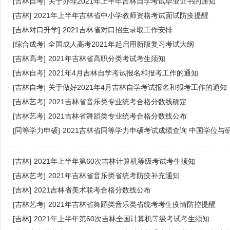
·
[吉林自考]
关于办理2021年上半年吉林自学考试毕业证书的通知
·
[吉林]
2021年上半年吉林省中小学教师资格考试面试防疫提醒
·
[吉林对口升学]
2021吉林省对口招生录取工作安排
·
[综合成考]
全国成人高考2021年起启用新版复习考试大纲
·
[吉林高考]
2021年吉林省高职分类考试考生须知
·
[吉林自考]
2021年4月吉林自学考试报名和报考工作的通知
·
[吉林自考]
关于做好2021年4月吉林自学考试报名和报考工作的通知
·
[吉林艺考]
2021吉林省音乐类专业统考合格分数线确定
·
[吉林艺考]
2021吉林省舞蹈类专业统考合格分数线公布
·
[同等学力申硕]
2021吉林省同等学力申硕考试成绩查询 中国学位与
·
[吉林]
2021年上半年第60次吉林计算机等级考试考生须知
·
[吉林艺考]
2021年吉林省音乐类省统考防疫补充通知
·
[吉林]
2021吉林省美术联考合格分数线公布
·
[吉林艺考]
2021年吉林省舞蹈类音乐类省统考考生疫情防控提醒
·
[吉林]
2021年上半年第60次吉林全国计算机等级考试考生须知